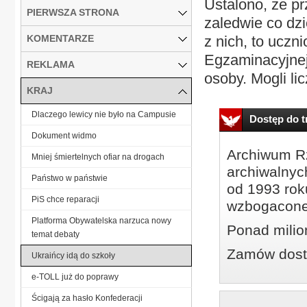
Ustalono, że pr
PIERWSZA STRONA
zaledwie co dzi
KOMENTARZE
z nich, to uczn
Egzaminacyjnej
REKLAMA
osoby. Mogli li
KRAJ
Dlaczego lewicy nie było na Campusie
Dostęp do tr
Dokument widmo
Archiwum Rz
Mniej śmiertelnych ofiar na drogach
archiwalnyc
Państwo w państwie
od 1993 roku
PiS chce reparacji
wzbogacone
Platforma Obywatelska narzuca nowy
Ponad milio
temat debaty
Zamów dostę
Ukraińcy idą do szkoły
e-TOLL już do poprawy
Ścigają za hasło Konfederacji