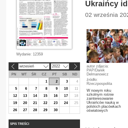
Ukraińcy id
02 września 202
Wydanie:
12359
wrzesień
2022
autor zdjęcia:
«
»
PAP/Darek
Delmanowicz
PN
WT
ŚR
CZ
PT
SB
ND
źródło:
1
2
3
4
Rzeczpospolita
5
6
7
8
9
10
11
W nowym roku
szkolnym rośnie
12
13
14
15
16
17
18
zainteresowanie
Ukraińców nauką w
19
20
21
22
23
24
25
polskich placówkach
26
27
28
29
30
oświatowych
SPIS TREŚCI