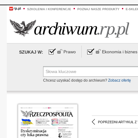
SZKOLENIA I KONFERENCJE
POZNAJ NASZE PRODUKTY
E-SKLE
Prawo
Ekonomia i biznes
SZUKAJ W:
Chcesz uzyskać dostęp do archiwum?
Zobacz ofertę
POPRZEDNI ARTYKUŁ Z