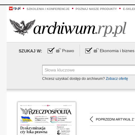
SZKOLENIA I KONFERENCJE
POZNAJ NASZE PRODUKTY
E-SKLE
Prawo
Ekonomia i biznes
SZUKAJ W:
Chcesz uzyskać dostęp do archiwum?
Zobacz ofertę
POPRZEDNI ARTYKUŁ Z