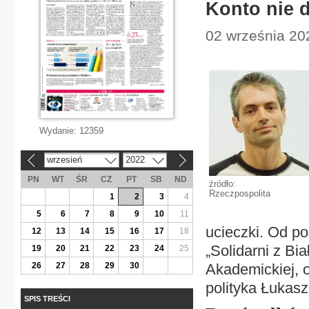
Konto nie d
02 września 202
Wydanie:
12359
wrzesień
2022
«
»
PN
WT
ŚR
CZ
PT
SB
ND
źródło:
Rzeczpospolita
1
2
3
4
5
6
7
8
9
10
11
ucieczki. Od po
12
13
14
15
16
17
18
„Solidarni z B
19
20
21
22
23
24
25
26
27
28
29
30
Akademickiej, o
polityka Łukasz
SPIS TREŚCI