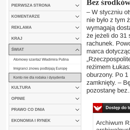
Bez środków
PIERWSZA STRONA
– W styczniu o
KOMENTARZE
nie było z tym 
wymagają dosta
REKLAMA
że jeżeli do 31
KRAJ
rachunek. Powo
ŚWIAT
marca dotycząc
„Rzeczpospolit
Atomowy szantaż Władimira Putina
reżimem Łukasz
Imigranci znowu podbijają Europę
oburzony. Po 1
Konto nie dla rodaka i dysydenta
zamknięty. – B
KULTURA
pozostanę bez..
OPINIE
Dostęp do tr
PRAWO CO DNIA
EKONOMIA I RYNEK
Archiwum Rz
archiwalnyc