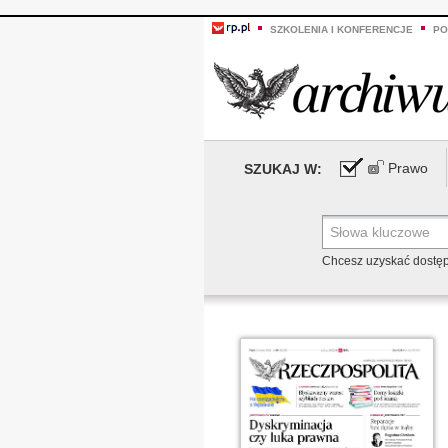
SZKOLENIA I KONFERENCJE
PO
Prawo
SZUKAJ W:
Chcesz uzyskać dostę