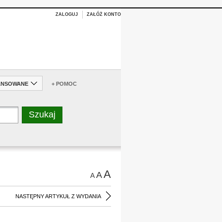
ZALOGUJ
ZAŁÓŻ KONTO
ANSOWANE
+ POMOC
A
A
A
NASTĘPNY ARTYKUŁ Z WYDANIA