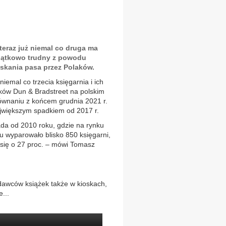
 teraz już niemal co druga ma
yjątkowo trudny z powodu
skania pasa przez Polaków.
niemal co trzecia księgarnia i ich
nków Dun & Bradstreet na polskim
równaniu z końcem grudnia 2021 r.
największym spadkiem od 2017 r.
ada od 2010 roku, gdzie na rynku
ku wyparowało blisko 850 księgarni,
ł się o 27 proc. – mówi Tomasz
edawców książek także w kioskach,
...