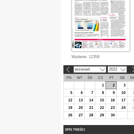
Wydanie:
12359
wrzesień
2022
«
»
PN
WT
ŚR
CZ
PT
SB
N
1
2
3
5
6
7
8
9
10
12
13
14
15
16
17
19
20
21
22
23
24
26
27
28
29
30
SPIS TREŚCI