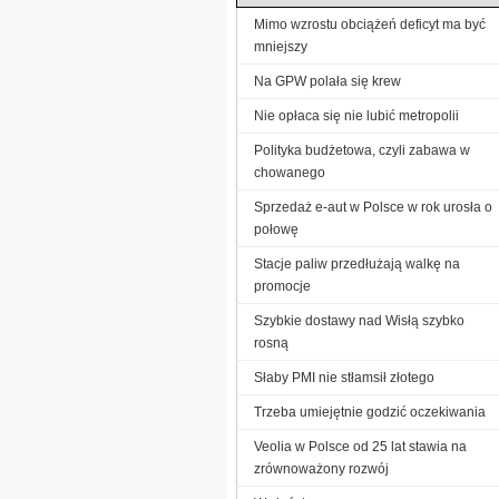
Mimo wzrostu obciążeń deficyt ma być
mniejszy
Na GPW polała się krew
Nie opłaca się nie lubić metropolii
Polityka budżetowa, czyli zabawa w
chowanego
Sprzedaż e-aut w Polsce w rok urosła o
połowę
Stacje paliw przedłużają walkę na
promocje
Szybkie dostawy nad Wisłą szybko
rosną
Słaby PMI nie stłamsił złotego
Trzeba umiejętnie godzić oczekiwania
Veolia w Polsce od 25 lat stawia na
zrównoważony rozwój