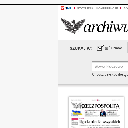
SZKOLENIA I KONFERENCJE
PO
Prawo
SZUKAJ W:
Chcesz uzyskać dostę