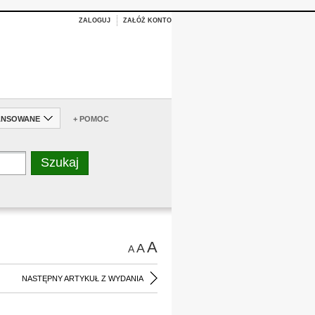
ZALOGUJ
ZAŁÓŻ KONTO
ANSOWANE
+ POMOC
A
A
A
NASTĘPNY ARTYKUŁ Z WYDANIA