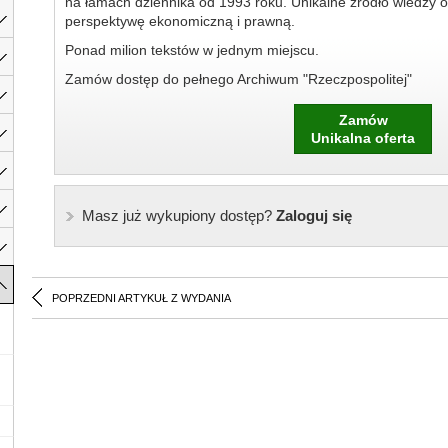
na łamach dziennika od 1993 roku. Unikalne źródło wiedzy o
perspektywę ekonomiczną i prawną.
Ponad milion tekstów w jednym miejscu.
Zamów dostęp do pełnego Archiwum "Rzeczpospolitej"
Zamów
Unikalna oferta
Masz już wykupiony dostęp?
Zaloguj się
POPRZEDNI ARTYKUŁ Z WYDANIA