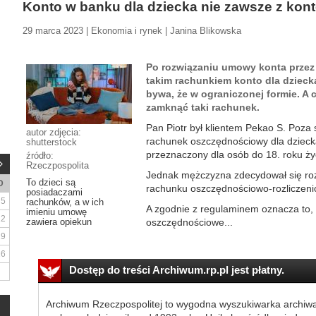
Konto w banku dla dziecka nie zawsze z kon
29 marca 2023 | Ekonomia i rynek | Janina Blikowska
Po rozwiązaniu umowy konta przez
takim rachunkiem konto dla dziec
bywa, że w ograniczonej formie. A
zamknąć taki rachunek.
Pan Piotr był klientem Pekao S. Poz
autor zdjęcia:
rachunek oszczędnościowy dla dziecka 
shutterstock
przeznaczony dla osób do 18. roku ży
źródło:
Rzeczpospolita
Jednak mężczyzna zdecydował się ro
To dzieci są
D
rachunku oszczędnościowo-rozliczen
posiadaczami
5
rachunków, a w ich
A zgodnie z regulaminem oznacza to
imieniu umowę
12
zawiera opiekun
oszczędnościowe...
19
26
Dostęp do treści Archiwum.rp.pl jest płatny.
Archiwum Rzeczpospolitej to wygodna wyszukiwarka archiw