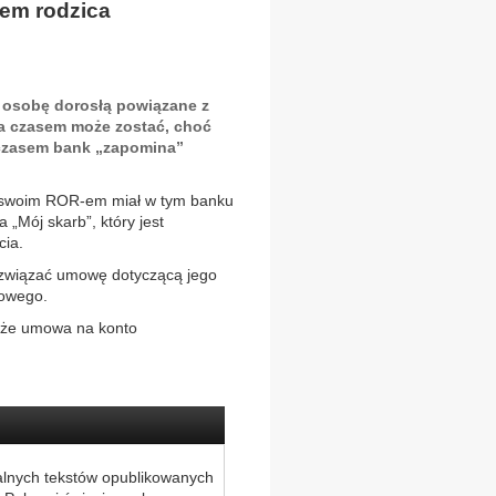
tem rodzica
 osobę dorosłą powiązane z
ka czasem może zostać, choć
 czasem bank „zapomina”
a swoim ROR-em miał w tym banku
„Mój skarb”, który jest
cia.
związać umowę dotyczącą jego
iowego.
, że umowa na konto
alnych tekstów opublikowanych