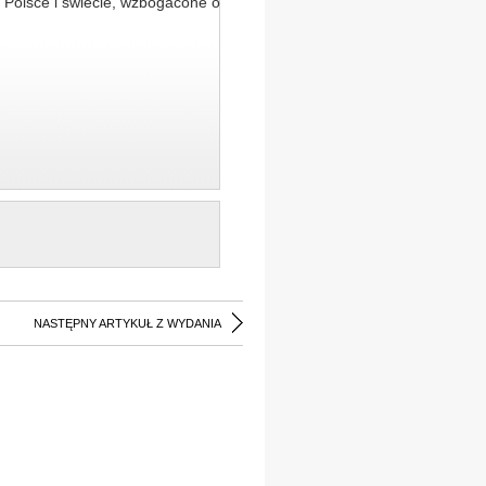
 Polsce i świecie, wzbogacone o
NASTĘPNY ARTYKUŁ Z WYDANIA