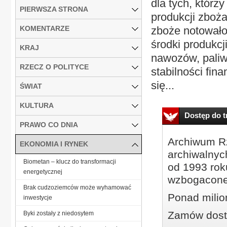
dla tych, któr
PIERWSZA STRONA
produkcji zboż
KOMENTARZE
zboże notowało 
środki produkcj
KRAJ
nawozów, paliw
RZECZ O POLITYCE
stabilności fin
się...
ŚWIAT
KULTURA
Dostęp do tr
PRAWO CO DNIA
Archiwum Rz
EKONOMIA I RYNEK
archiwalnyc
Biometan – klucz do transformacji
od 1993 roku
energetycznej
wzbogacone
Brak cudzoziemców może wyhamować
Ponad milio
inwestycje
Zamów dostę
Byki zostały z niedosytem