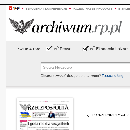
SZKOLENIA I KONFERENCJE
POZNAJ NASZE PRODUKTY
E-SKLE
Prawo
Ekonomia i biznes
SZUKAJ W:
Chcesz uzyskać dostęp do archiwum?
Zobacz ofertę
POPRZEDNI ARTYKUŁ Z