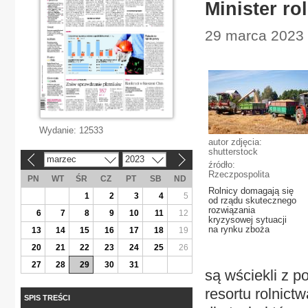
Minister ro
29 marca 2023 
Wydanie:
12533
autor zdjęcia:
shutterstock
marzec
2023
«
»
źródło:
Rzeczpospolita
PN
WT
ŚR
CZ
PT
SB
ND
Rolnicy domagają się
1
2
3
4
5
od rządu skutecznego
rozwiązania
6
7
8
9
10
11
12
kryzysowej sytuacji
na rynku zboża
13
14
15
16
17
18
19
20
21
22
23
24
25
26
27
28
29
30
31
są wściekli z 
resortu rolnict
SPIS TREŚCI