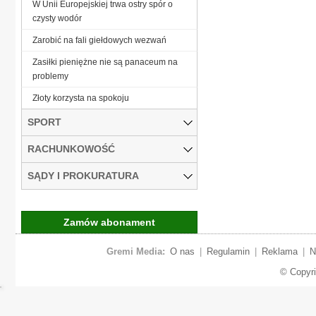
W Unii Europejskiej trwa ostry spór o
czysty wodór
Zarobić na fali giełdowych wezwań
Zasiłki pieniężne nie są panaceum na
problemy
Złoty korzysta na spokoju
SPORT
RACHUNKOWOŚĆ
SĄDY I PROKURATURA
Zamów abonament
Gremi Media:
O nas
|
Regulamin
|
Reklama
|
N
© Copyr