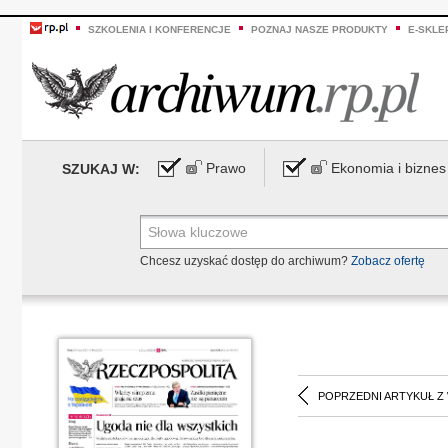
SZKOLENIA I KONFERENCJE
POZNAJ NASZE PRODUKTY
E-SKLE
Prawo
Ekonomia i biznes
SZUKAJ W:
Chcesz uzyskać dostęp do archiwum?
Zobacz ofertę
POPRZEDNI ARTYKUŁ Z