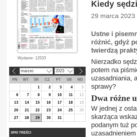
Kiedy sędzi
29 marca 2023 
Ustne i pisemn
różnić, gdyż 
twierdzą prakt
Wydanie:
12533
Nierzadko sędzi
potem na piśmie
marzec
2023
«
»
uzasadniania, a
PN
WT
ŚR
CZ
PT
SB
ND
sprawy?
1
2
3
4
5
6
7
8
9
10
11
12
Dwa różne u
13
14
15
16
17
18
19
W jednej z ost
20
21
22
23
24
25
26
skarżąca wskaz
27
28
29
30
31
podanym tuż po 
uzasadnieniem 
SPIS TREŚCI