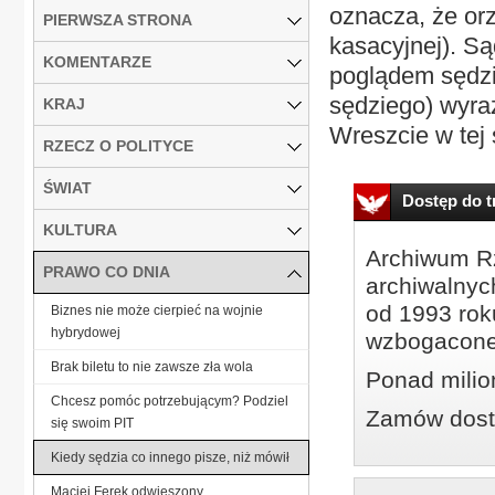
oznacza, że orze
PIERWSZA STRONA
kasacyjnej). S
KOMENTARZE
poglądem sędzi
sędziego) wyra
KRAJ
Wreszcie w tej
RZECZ O POLITYCE
ŚWIAT
Dostęp do tr
KULTURA
Archiwum Rz
PRAWO CO DNIA
archiwalnyc
od 1993 roku
Biznes nie może cierpieć na wojnie
hybrydowej
wzbogacone
Brak biletu to nie zawsze zła wola
Ponad milio
Chcesz pomóc potrzebującym? Podziel
Zamów dostę
się swoim PIT
Kiedy sędzia co innego pisze, niż mówił
Maciej Ferek odwieszony