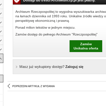
Dostęp do treści Archiwum.rp.pl jest płatny.
Archiwum Rzeczpospolitej to wygodna wyszukiwarka archiw
na łamach dziennika od 1993 roku. Unikalne źródło wiedzy o
perspektywę ekonomiczną i prawną.
Ponad milion tekstów w jednym miejscu.
Zamów dostęp do pełnego Archiwum "Rzeczpospolitej"
Zamów
Unikalna oferta
Masz już wykupiony dostęp?
Zaloguj się
POPRZEDNI ARTYKUŁ Z WYDANIA