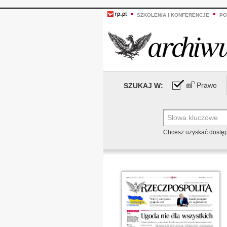
SZKOLENIA I KONFERENCJE
PO
Prawo
SZUKAJ W:
Chcesz uzyskać dostę