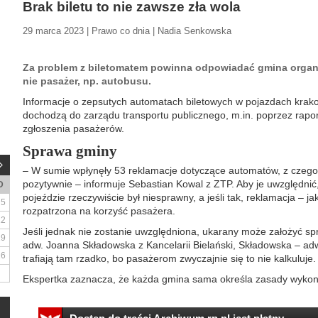
Brak biletu to nie zawsze zła wola
29 marca 2023 | Prawo co dnia | Nadia Senkowska
Za problem z biletomatem powinna odpowiadać gmina organi
nie pasażer, np. autobusu.
Informacje o zepsutych automatach biletowych w pojazdach krako
dochodzą do zarządu transportu publicznego, m.in. poprzez rapor
zgłoszenia pasażerów.
Sprawa gminy
– W sumie wpłynęły 53 reklamacje dotyczące automatów, z czego
pozytywnie – informuje Sebastian Kowal z ZTP. Aby je uwzględnić,
D
pojeździe rzeczywiście był niesprawny, a jeśli tak, reklamacja – ja
5
rozpatrzona na korzyść pasażera.
12
Jeśli jednak nie zostanie uwzględniona, ukarany może założyć sp
19
adw. Joanna Składowska z Kancelarii Bielański, Składowska – ad
26
trafiają tam rzadko, bo pasażerom zwyczajnie się to nie kalkuluje.
Ekspertka zaznacza, że każda gmina sama określa zasady wykony