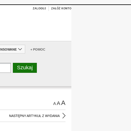
ZALOGUJ
ZAŁÓŻ KONTO
ANSOWANE
+ POMOC
A
A
A
NASTĘPNY ARTYKUŁ Z WYDANIA