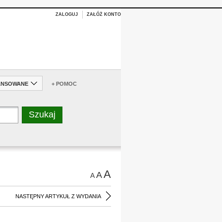
ZALOGUJ
ZAŁÓŻ KONTO
ANSOWANE
+ POMOC
A
A
A
NASTĘPNY ARTYKUŁ Z WYDANIA