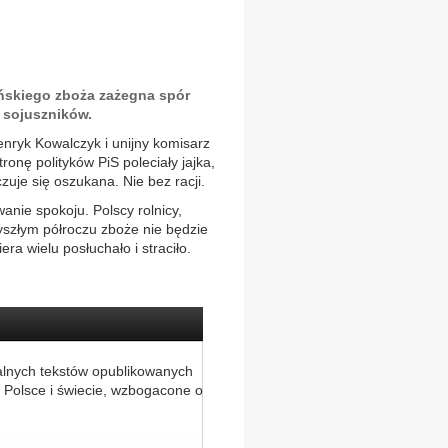
aińskiego zboża zażegna spór
h sojuszników.
Henryk Kowalczyk i unijny komisarz
onę polityków PiS poleciały jajka,
zuje się oszukana. Nie bez racji.
anie spokoju. Polscy rolnicy,
szłym półroczu zboże nie będzie
a wielu posłuchało i straciło.
alnych tekstów opublikowanych
 Polsce i świecie, wzbogacone o