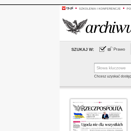
SZKOLENIA I KONFERENCJE
PO
Prawo
SZUKAJ W:
Chcesz uzyskać dostę