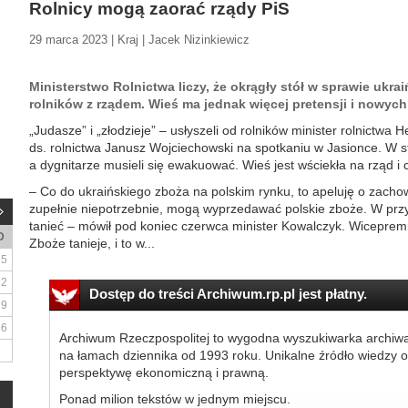
Rolnicy mogą zaorać rządy PiS
29 marca 2023 | Kraj | Jacek Nizinkiewicz
Ministerstwo Rolnictwa liczy, że okrągły stół w sprawie ukr
rolników z rządem. Wieś ma jednak więcej pretensji i nowyc
„Judasze” i „złodzieje” – usłyszeli od rolników minister rolnictwa 
ds. rolnictwa Janusz Wojciechowski na spotkaniu w Jasionce. W str
a dygnitarze musieli się ewakuować. Wieś jest wściekła na rząd i c
– Co do ukraińskiego zboża na polskim rynku, to apeluję o zachow
zupełnie niepotrzebnie, mogą wyprzedawać polskie zboże. W przy
tanieć – mówił pod koniec czerwca minister Kowalczyk. Wicepremier
D
Zboże tanieje, i to w...
5
12
Dostęp do treści Archiwum.rp.pl jest płatny.
19
26
Archiwum Rzeczpospolitej to wygodna wyszukiwarka archiw
na łamach dziennika od 1993 roku. Unikalne źródło wiedzy o
perspektywę ekonomiczną i prawną.
Ponad milion tekstów w jednym miejscu.