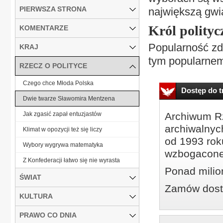
PIERWSZA STRONA
największą gwi
Król polity
KOMENTARZE
Popularność zd
KRAJ
tym popularnem
RZECZ O POLITYCE
Czego chce Młoda Polska
Dostęp do tr
Dwie twarze Sławomira Mentzena
Jak zgasić zapał entuzjastów
Archiwum Rz
archiwalnyc
Klimat w opozycji też się liczy
od 1993 roku
Wybory wygrywa matematyka
wzbogacone
Z Konfederacji łatwo się nie wyrasta
Ponad milio
ŚWIAT
Zamów dostę
KULTURA
PRAWO CO DNIA