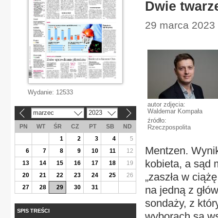
Dwie twarz
29 marca 2023 |
Wydanie:
12533
autor zdjęcia:
Waldemar Kompała
marzec
2023
«
»
źródło:
PN
WT
ŚR
CZ
PT
SB
ND
Rzeczpospolita
1
2
3
4
5
Mentzen. Wynika
6
7
8
9
10
11
12
kobieta, a sąd 
13
14
15
16
17
18
19
„zaszła w ciąż
20
21
22
23
24
25
26
27
28
29
30
31
na jedną z głów
sondaży, z któ
SPIS TREŚCI
wyborach są wsp