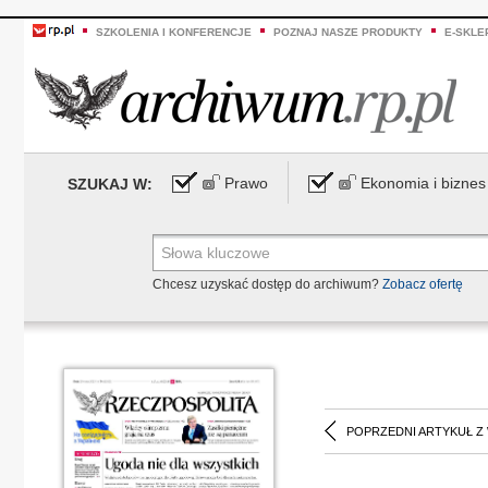
SZKOLENIA I KONFERENCJE
POZNAJ NASZE PRODUKTY
E-SKLE
Prawo
Ekonomia i biznes
SZUKAJ W:
Chcesz uzyskać dostęp do archiwum?
Zobacz ofertę
POPRZEDNI ARTYKUŁ Z