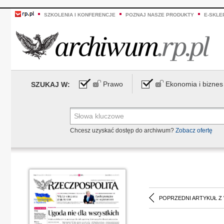
SZKOLENIA I KONFERENCJE
POZNAJ NASZE PRODUKTY
E-SKLE
Prawo
Ekonomia i biznes
SZUKAJ W:
Chcesz uzyskać dostęp do archiwum?
Zobacz ofertę
POPRZEDNI ARTYKUŁ Z