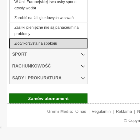
W Unii Europejskiej trwa ostry spór o
czysty wodór
Zarobić na fali giełdowych wezwań
Zasiłki pieniężne nie są panaceum na
problemy
Złoty korzysta na spokoju
SPORT
RACHUNKOWOŚĆ
SĄDY I PROKURATURA
Zamów abonament
Gremi Media:
O nas
|
Regulamin
|
Reklama
|
N
© Copyr