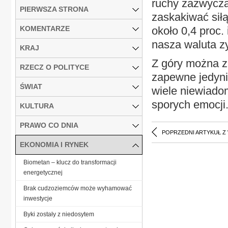
ruchy zazwyczaj
PIERWSZA STRONA
zaskakiwać siłą
KOMENTARZE
około 0,4 proc.
nasza waluta zy
KRAJ
Z góry można z
RZECZ O POLITYCE
zapewne jedyni
ŚWIAT
wiele niewiadom
sporych emocji
KULTURA
PRAWO CO DNIA
POPRZEDNI ARTYKUŁ Z
EKONOMIA I RYNEK
Biometan – klucz do transformacji
energetycznej
Brak cudzoziemców może wyhamować
inwestycje
Byki zostały z niedosytem