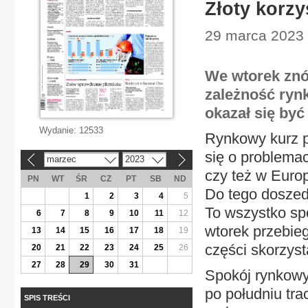
Złoty korzy
29 marca 2023 
We wtorek znó
zależność rynk
okazał się by
Wydanie:
12533
Rynkowy kurz pr
się o problema
marzec
2023
«
»
czy też w Europ
PN
WT
ŚR
CZ
PT
SB
ND
Do tego doszed
1
2
3
4
5
To wszystko sp
6
7
8
9
10
11
12
wtorek przebie
13
14
15
16
17
18
19
części skorzysta
20
21
22
23
24
25
26
27
28
29
30
31
Spokój rynkowy
po południu tra
SPIS TREŚCI