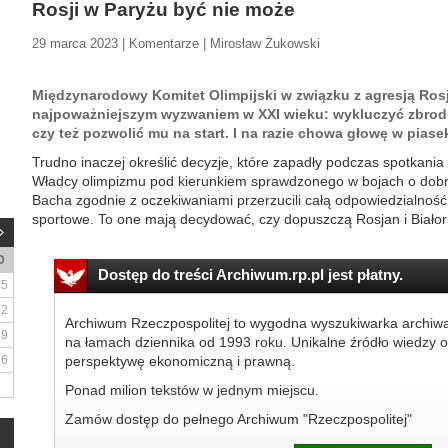
Rosji w Paryżu być nie może
29 marca 2023 | Komentarze | Mirosław Żukowski
Międzynarodowy Komitet Olimpijski w związku z agresją Rosji
najpoważniejszym wyzwaniem w XXI wieku: wykluczyć zbrodn
czy też pozwolić mu na start. I na razie chowa głowę w piase
Trudno inaczej określić decyzje, które zapadły podczas spotka
Władcy olimpizmu pod kierunkiem sprawdzonego w bojach o dob
Bacha zgodnie z oczekiwaniami przerzucili całą odpowiedzialnoś
sportowe. To one mają decydować, czy dopuszczą Rosjan i Białor
D
Dostęp do treści Archiwum.rp.pl jest płatny.
5
12
Archiwum Rzeczpospolitej to wygodna wyszukiwarka archiw
19
na łamach dziennika od 1993 roku. Unikalne źródło wiedzy o
26
perspektywę ekonomiczną i prawną.
Ponad milion tekstów w jednym miejscu.
Zamów dostęp do pełnego Archiwum "Rzeczpospolitej"