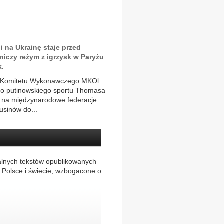
 na Ukrainę staje przed
iczy reżym z igrzysk w Paryżu
k.
nia Komitetu Wykonawczego MKOl.
ro putinowskiego sportu Thomasa
ć na międzynarodowe federacje
usinów do...
alnych tekstów opublikowanych
 Polsce i świecie, wzbogacone o