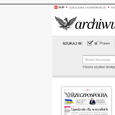
SZKOLENIA I KONFERENCJE
PO
Prawo
SZUKAJ W:
Chcesz uzyskać dostę