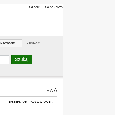
ZALOGUJ
ZAŁÓŻ KONTO
ANSOWANE
+ POMOC
A
A
A
NASTĘPNY ARTYKUŁ Z WYDANIA