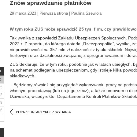
Znów sprawdzanie płatników
29 marca 2023 | Pierwsza strona | Paulina Szewioła
W tym roku ZUS może sprawdzić 25 tys. firm, czy prawidłowo
Tak wynika z zapowiedzi Zakładu Ubezpieczeń Społecznych. Podo
2022 r. Z raportu, do którego dotarła „Rzeczpospolita”, wynika, że
nieprawidłowości na 357 mln zł należności z tytułu składek. Najwi
hurtowym oraz działalności związanej z oprogramowaniem i dora
ZUS deklaruje, że w tym roku, podobnie jak w latach ubiegłych,
na schemat podlegania ubezpieczeniom, gdy istnieje kilka powo
składkowych.
D
– Będziemy również się przyglądać wykonywaniu pracy na podst
5
własnym pracodawcą (lub na jego rzecz), a także umowom o dzie
12
Dziwulska, wicedyrektor Departamentu Kontroli Płatników Składe
19
26
POPRZEDNI ARTYKUŁ Z WYDANIA