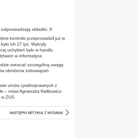
 odprowadzają składki. X
bne kontrole przeprowadził już w
 było ich 27 tys. Wykryły
ęcej uchybień było w handlu
dztwem w informatyce.
 będzie zwracać szczególną uwagę
dów obniżenia zobowiązań
awie umów cywilnoprawnych z
ło – mówi Agnieszka Kiełbowicz-
k w ZUS.
NASTĘPNY ARTYKUŁ Z WYDANIA