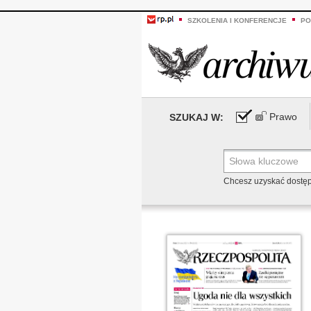
SZKOLENIA I KONFERENCJE
PO
Prawo
SZUKAJ W:
Chcesz uzyskać dostę