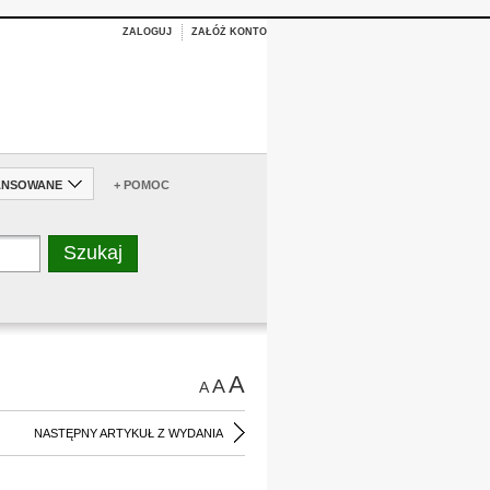
ZALOGUJ
ZAŁÓŻ KONTO
ANSOWANE
+ POMOC
A
A
A
NASTĘPNY ARTYKUŁ Z WYDANIA