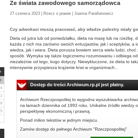
Ze świata zawodowego samorządowca
27 czerwca 2023 | Rzecz o prawie | Joanna Parafianowicz
Czy adwokaci muszą pracować, aby władze palestry miały g
Dieta od jutra lub od poniedziałku, dieta na masę lub na rzeźbę, d
każda z nich ma zarówno swoich entuzjastów, jak i sceptyków, a 
wiedza, jak i wiara. Dieta porusza bowiem serca wielu ludzi, choć
sposób. Wymyka się także logicznemu rozumowaniu i odbiega od 
niezależnie od tego, kogo dotyczy. Niewykluczone, że dieta to takż
intensywnie przyspiesza krążenie krwi w organizmach...
D
Dostęp do treści Archiwum.rp.pl jest płatny.
4
11
Archiwum Rzeczpospolitej to wygodna wyszukiwarka archiw
18
na łamach dziennika od 1993 roku. Unikalne źródło wiedzy o
25
perspektywę ekonomiczną i prawną.
Ponad milion tekstów w jednym miejscu.
Zamów dostęp do pełnego Archiwum "Rzeczpospolitej"