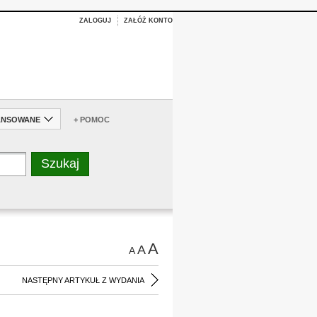
ZALOGUJ
ZAŁÓŻ KONTO
ANSOWANE
+ POMOC
A
A
A
NASTĘPNY ARTYKUŁ Z WYDANIA