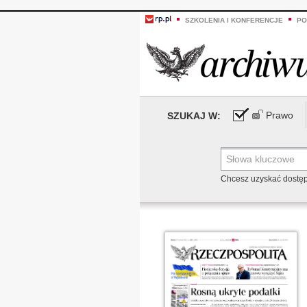
SZKOLENIA I KONFERENCJE
PO
Prawo
SZUKAJ W:
Chcesz uzyskać dostę