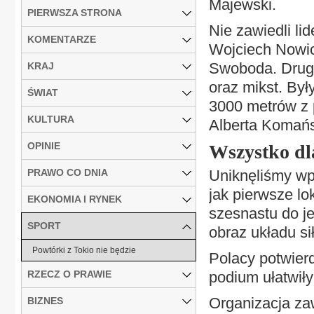
Majewski.
PIERWSZA STRONA
Nie zawiedli li
KOMENTARZE
Wojciech Nowic
Swoboda. Drugi
KRAJ
oraz mikst. Był
ŚWIAT
3000 metrów z 
KULTURA
Alberta Komańs
OPINIE
Wszystko dl
PRAWO CO DNIA
Uniknęliśmy wp
jak pierwsze lo
EKONOMIA I RYNEK
szesnastu do j
SPORT
obraz układu sił
Powtórki z Tokio nie będzie
Polacy potwierd
RZECZ O PRAWIE
podium ułatwił
Organizacja za
BIZNES