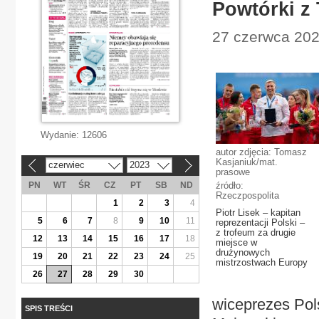
Powtórki z 
27 czerwca 2023
Wydanie:
12606
autor zdjęcia: Tomasz
Kasjaniuk/mat.
czerwiec
2023
«
»
prasowe
PN
WT
ŚR
CZ
PT
SB
ND
źródło:
Rzeczpospolita
1
2
3
4
Piotr Lisek – kapitan
5
6
7
8
9
10
11
reprezentacji Polski –
z trofeum za drugie
12
13
14
15
16
17
18
miejsce w
drużynowych
19
20
21
22
23
24
25
mistrzostwach Europy
26
27
28
29
30
wiceprezes Pol
SPIS TREŚCI