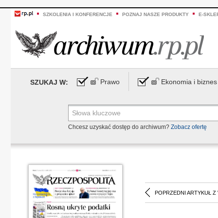
SZKOLENIA I KONFERENCJE
POZNAJ NASZE PRODUKTY
E-SKLE
Prawo
Ekonomia i biznes
SZUKAJ W:
Chcesz uzyskać dostęp do archiwum?
Zobacz ofertę
POPRZEDNI ARTYKUŁ Z