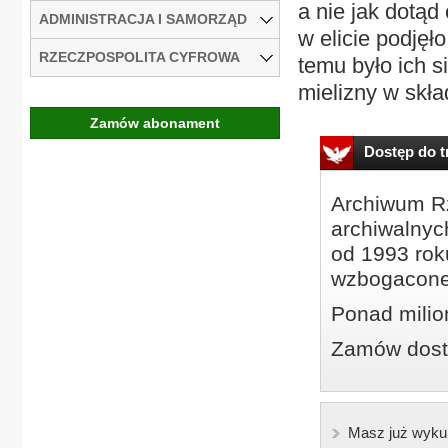
a nie jak dotąd
ADMINISTRACJA I SAMORZĄD
w elicie podjęł
RZECZPOSPOLITA CYFROWA
temu było ich s
mielizny w skład
Zamów abonament
Dostęp do tr
Archiwum Rz
archiwalnyc
od 1993 roku
wzbogacone
Ponad milio
Zamów dostę
Masz już wyku