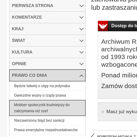
PIERWSZA STRONA
lub zastraszaniu
KOMENTARZE
Dostęp do tr
KRAJ
ŚWIAT
Archiwum Rz
archiwalnyc
KULTURA
od 1993 roku
wzbogacone
OPINIE
Ponad milio
PRAWO CO DNIA
Zamów dostę
Będzie łatwiej o ulgę na jedynaka
Gwiezdne wojny o rządy prawa
Mobber społecznik trudniejszy do
zatrzymania niż szef
Masz już wyku
Niezawiniony błąd bez sankcji
Prawa emerytalne niepełnoetatowców
POPRZEDNI ARTYKUŁ Z