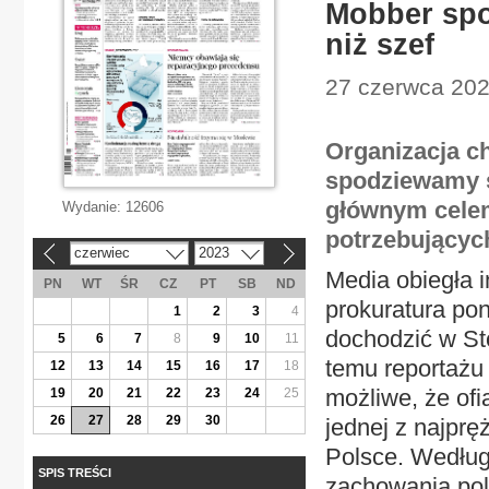
Mobber spo
niż szef
27 czerwca 202
Organizacja ch
spodziewamy si
głównym celem 
Wydanie:
12606
potrzebującyc
czerwiec
2023
«
»
Media obiegła 
PN
WT
ŚR
CZ
PT
SB
ND
prokuratura po
1
2
3
4
dochodzić w St
5
6
7
8
9
10
11
temu reportażu 
12
13
14
15
16
17
18
możliwe, że of
19
20
21
22
23
24
25
26
27
28
29
30
jednej z najprę
Polsce. Według
SPIS TREŚCI
zachowania pol