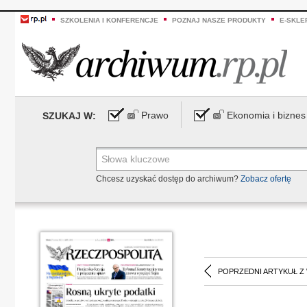
SZKOLENIA I KONFERENCJE
POZNAJ NASZE PRODUKTY
E-SKLE
Prawo
Ekonomia i biznes
SZUKAJ W:
Chcesz uzyskać dostęp do archiwum?
Zobacz ofertę
POPRZEDNI ARTYKUŁ Z