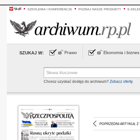
SZKOLENIA I KONFERENCJE
POZNAJ NASZE PRODUKTY
E-SKLE
Prawo
Ekonomia i biznes
SZUKAJ W:
Chcesz uzyskać dostęp do archiwum?
Zobacz ofertę
POPRZEDNI ARTYKUŁ Z