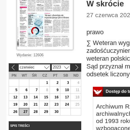
W skrócie
27 czerwca 2023 
prawo
∑ Weteran wygr
zadośćuczynien
Wydanie:
12606
weteran polskic
Sąd przyznał mu
czerwiec
2023
«
»
odsetek liczony
PN
WT
ŚR
CZ
PT
SB
ND
1
2
3
4
5
6
7
8
9
10
11
Dostęp do tr
12
13
14
15
16
17
18
19
20
21
22
23
24
25
Archiwum Rz
26
27
28
29
30
archiwalnyc
od 1993 roku
SPIS TREŚCI
wzbogacone