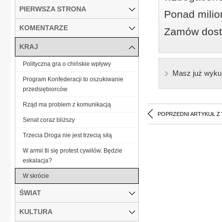
PIERWSZA STRONA
Ponad milio
KOMENTARZE
Zamów dostę
KRAJ
Polityczna gra o chińskie wpływy
Masz już wyku
Program Konfederacji to oszukiwanie
przedsiębiorców
Rząd ma problem z komunikacją
POPRZEDNI ARTYKUŁ Z
Senat coraz bliższy
Trzecia Droga nie jest trzecią siłą
W armii tli się protest cywilów. Będzie
eskalacja?
W skrócie
ŚWIAT
KULTURA