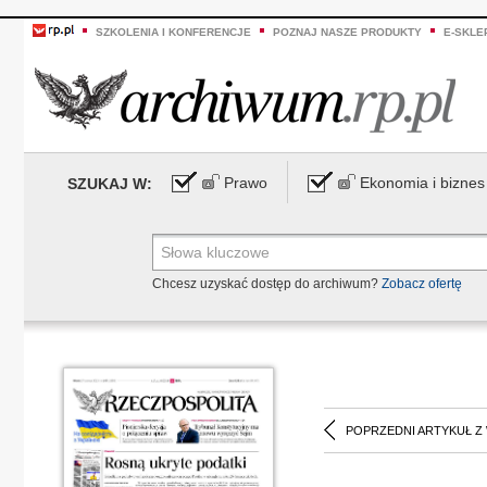
SZKOLENIA I KONFERENCJE
POZNAJ NASZE PRODUKTY
E-SKLE
Prawo
Ekonomia i biznes
SZUKAJ W:
Chcesz uzyskać dostęp do archiwum?
Zobacz ofertę
POPRZEDNI ARTYKUŁ Z