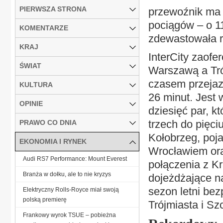
PIERWSZA STRONA
przewoźnik ma 
pociągów – o 11
KOMENTARZE
zdewastowała r
KRAJ
InterCity zaof
ŚWIAT
Warszawą a Trój
czasem przejaz
KULTURA
26 minut. Jest
OPINIE
dziesięć par, k
trzech do pięci
PRAWO CO DNIA
Kołobrzeg, poja
EKONOMIA I RYNEK
Wrocławiem ora
Audi RS7 Performance: Mount Everest
połączenia z Kr
Branża w dołku, ale to nie kryzys
dojeżdżające na
sezon letni be
Elektryczny Rolls-Royce miał swoją
polską premierę
Trójmiasta i Sz
Frankowy wyrok TSUE – pobieżna