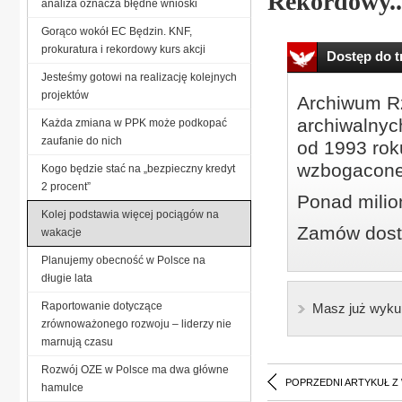
Rekordowy..
analiza oznacza błędne wnioski
Gorąco wokół EC Będzin. KNF,
prokuratura i rekordowy kurs akcji
Dostęp do tr
Jesteśmy gotowi na realizację kolejnych
projektów
Archiwum Rz
archiwalnyc
Każda zmiana w PPK może podkopać
zaufanie do nich
od 1993 roku
wzbogacone
Kogo będzie stać na „bezpieczny kredyt
2 procent”
Ponad milio
Kolej podstawia więcej pociągów na
Zamów dostę
wakacje
Planujemy obecność w Polsce na
długie lata
Raportowanie dotyczące
Masz już wyku
zrównoważonego rozwoju – liderzy nie
marnują czasu
Rozwój OZE w Polsce ma dwa główne
POPRZEDNI ARTYKUŁ Z
hamulce