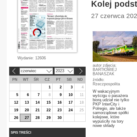
Kolej pods
27 czerwca 202
Wydanie:
12606
autor zdjęcia:
BARTłOMIEJ
czerwiec
2023
«
»
BANASZAK
PN
WT
ŚR
CZ
PT
SB
ND
źródło:
Rzeczpospolita
1
2
3
4
W wakacyjnym
5
6
7
8
9
10
11
wyścigu o pasażera
biorą udział nie tylko
12
13
14
15
16
17
18
PKP InterCity i
Polregio, ale także
19
20
21
22
23
24
25
samorządowe spółki
kolejowe, które
26
27
28
29
30
wypuściły na tory
nowe składy
SPIS TREŚCI