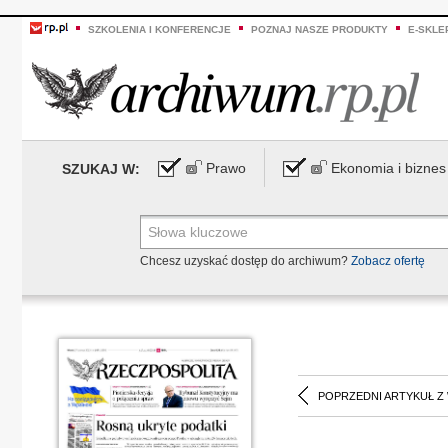
SZKOLENIA I KONFERENCJE
POZNAJ NASZE PRODUKTY
E-SKLE
Prawo
Ekonomia i biznes
SZUKAJ W:
Chcesz uzyskać dostęp do archiwum?
Zobacz ofertę
POPRZEDNI ARTYKUŁ Z