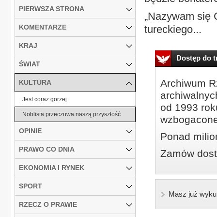
PIERWSZA STRONA
„Nazywam się C
KOMENTARZE
tureckiego...
KRAJ
Dostęp do tr
ŚWIAT
Archiwum Rz
KULTURA
archiwalnyc
Jest coraz gorzej
od 1993 roku
Noblista przeczuwa naszą przyszłość
wzbogacone
OPINIE
Ponad milio
PRAWO CO DNIA
Zamów dostę
EKONOMIA I RYNEK
SPORT
Masz już wyku
RZECZ O PRAWIE