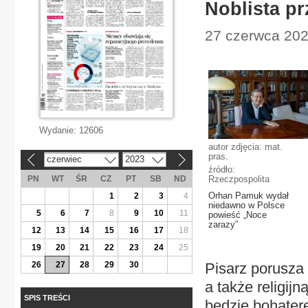
Noblista p
27 czerwca 2023
Wydanie:
12606
autor zdjęcia: mat.
pras.
czerwiec
2023
«
»
źródło:
PN
WT
ŚR
CZ
PT
SB
ND
Rzeczpospolita
Orhan Pamuk wydał
1
2
3
4
niedawno w Polsce
5
6
7
8
9
10
11
powieść „Noce
zarazy”
12
13
14
15
16
17
18
19
20
21
22
23
24
25
26
27
28
29
30
Pisarz porusz
a także religij
SPIS TREŚCI
będzie bohatere