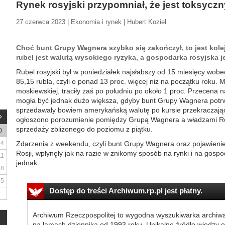
Rynek rosyjski przypomniał, że jest toksyczn
27 czerwca 2023 | Ekonomia i rynek | Hubert Kozieł
Choć bunt Grupy Wagnera szybko się zakończył, to jest ko
rubel jest walutą wysokiego ryzyka, a gospodarka rosyjska j
Rubel rosyjski był w poniedziałek najsłabszy od 15 miesięcy wob
85,15 rubla, czyli o ponad 13 proc. więcej niż na początku roku. 
moskiewskiej, traciły zaś po południu po około 1 proc. Przecena n
mogła być jednak dużo większa, gdyby bunt Grupy Wagnera potrwa
sprzedawały bowiem amerykańską walutę po kursie przekraczając
ogłoszono porozumienie pomiędzy Grupą Wagnera a władzami Rosj
sprzedaży zbliżonego do poziomu z piątku.
D
4
Zdarzenia z weekendu, czyli bunt Grupy Wagnera oraz pojawieni
Rosji, wpłynęły jak na razie w znikomy sposób na rynki i na gosp
11
jednak...
18
25
Dostęp do treści Archiwum.rp.pl jest płatny.
Archiwum Rzeczpospolitej to wygodna wyszukiwarka archiw
na łamach dziennika od 1993 roku. Unikalne źródło wiedzy o