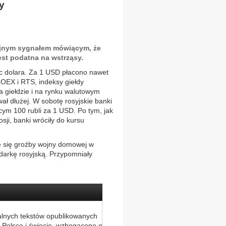
y
lejnym sygnałem mówiącym, że
est podatna na wstrząsy.
ec dolara. Za 1 USD płacono nawet
MOEX i RTS, indeksy giełdy
a giełdzie i na rynku walutowym
ł dłużej. W sobotę rosyjskie banki
ym 100 rubli za 1 USD. Po tym, jak
i, banki wróciły do kursu
e się groźby wojny domowej w
odarkę rosyjską. Przypomniały
alnych tekstów opublikowanych
 Polsce i świecie, wzbogacone o