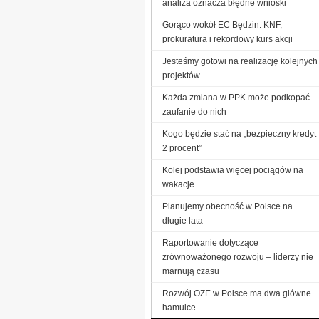
analiza oznacza błędne wnioski
Gorąco wokół EC Będzin. KNF,
prokuratura i rekordowy kurs akcji
Jesteśmy gotowi na realizację kolejnych
projektów
Każda zmiana w PPK może podkopać
zaufanie do nich
Kogo będzie stać na „bezpieczny kredyt
2 procent”
Kolej podstawia więcej pociągów na
wakacje
Planujemy obecność w Polsce na
długie lata
Raportowanie dotyczące
zrównoważonego rozwoju – liderzy nie
marnują czasu
Rozwój OZE w Polsce ma dwa główne
hamulce