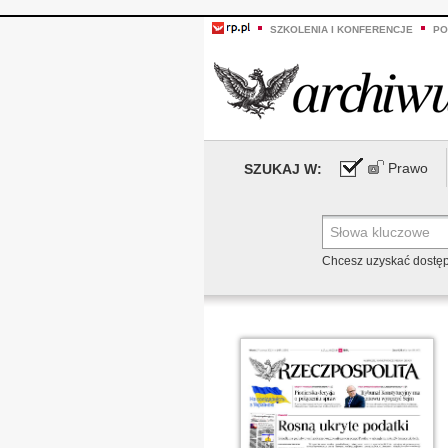
SZKOLENIA I KONFERENCJE
PO
Prawo
SZUKAJ W:
Chcesz uzyskać dostę