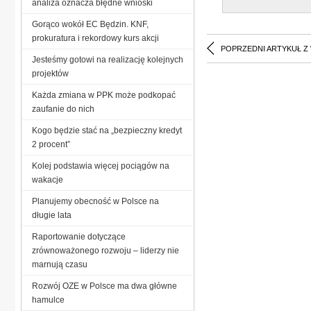
analiza oznacza błędne wnioski
Gorąco wokół EC Będzin. KNF,
prokuratura i rekordowy kurs akcji
POPRZEDNI ARTYKUŁ Z
Jesteśmy gotowi na realizację kolejnych
projektów
Każda zmiana w PPK może podkopać
zaufanie do nich
Kogo będzie stać na „bezpieczny kredyt
2 procent”
Kolej podstawia więcej pociągów na
wakacje
Planujemy obecność w Polsce na
długie lata
Raportowanie dotyczące
zrównoważonego rozwoju – liderzy nie
marnują czasu
Rozwój OZE w Polsce ma dwa główne
hamulce