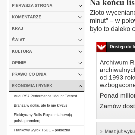
Na końcu lis
PIERWSZA STRONA
Złoto wyceniane
KOMENTARZE
minut” – w poło
było to daleko 
KRAJ
ŚWIAT
Dostęp do tr
KULTURA
Archiwum Rz
OPINIE
archiwalnyc
PRAWO CO DNIA
od 1993 roku
wzbogacone
EKONOMIA I RYNEK
Ponad milio
Audi RS7 Performance: Mount Everest
Zamów dostę
Branża w dołku, ale to nie kryzys
Elektryczny Rolls-Royce miał swoją
polską premierę
Frankowy wyrok TSUE – pobieżna
Masz już wyku