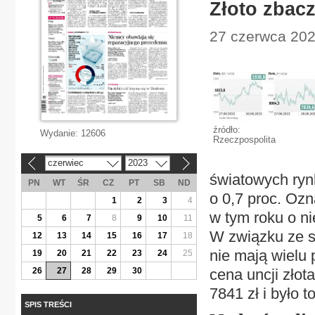
Złoto zbacz
27 czerwca 2023
źródło:
Wydanie:
12606
Rzeczpospolita
czerwiec
2023
«
»
światowych ryn
PN
WT
ŚR
CZ
PT
SB
ND
o 0,7 proc. Ozn
1
2
3
4
w tym roku o ni
5
6
7
8
9
10
11
W związku ze s
12
13
14
15
16
17
18
nie mają wielu
19
20
21
22
23
24
25
26
27
28
29
30
cena uncji złot
7841 zł i było t
SPIS TREŚCI