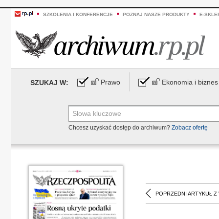
SZKOLENIA I KONFERENCJE
POZNAJ NASZE PRODUKTY
E-SKLE
Prawo
Ekonomia i biznes
SZUKAJ W:
Chcesz uzyskać dostęp do archiwum?
Zobacz ofertę
POPRZEDNI ARTYKUŁ Z