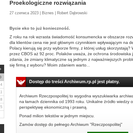
Proekologiczne rozwiązania
27 czerwca 2023 | Biznes | Robert Dąbrowski
Bycie eko to już konieczność.
Z roku na rok wzrasta świadomość konsumencka w obszarze rozwi
dla klientów cena nie jest głównym czynnikiem wpływającym na d
Polacy kierują się przy wyborze firmy, z której usług skorzysta
przez CBOS aż 92 proc. Polaków uważa, że ochrona środowiska jes
zdania, że zmiany klimatyczne są jednym z najważniejszych probl
się firmą z wyboru? Moim zdaniem warto...
D
Dostęp do treści Archiwum.rp.pl jest płatny.
4
11
Archiwum Rzeczpospolitej to wygodna wyszukiwarka archiw
18
na łamach dziennika od 1993 roku. Unikalne źródło wiedzy o
25
perspektywę ekonomiczną i prawną.
Ponad milion tekstów w jednym miejscu.
Zamów dostęp do pełnego Archiwum "Rzeczpospolitej"