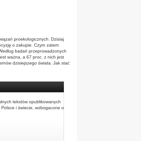
ązań proekologicznych. Dzisiaj
ecyzję o zakupie. Czym zatem
ją? Według badań przeprowadzonych
t ważna, a 67 proc. z nich jest
emów dzisiejszego świata. Jak stać
alnych tekstów opublikowanych
 Polsce i świecie, wzbogacone o