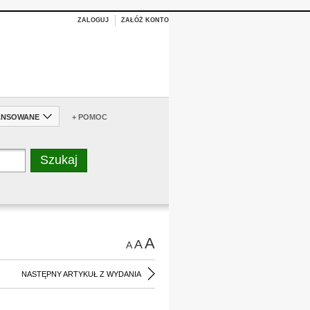
ZALOGUJ
ZAŁÓŻ KONTO
ANSOWANE
+ POMOC
A
A
A
NASTĘPNY ARTYKUŁ Z WYDANIA