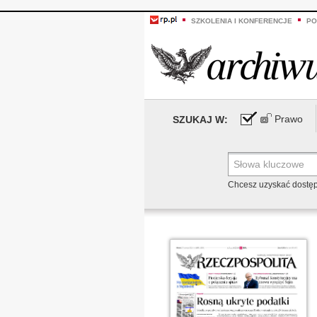
SZKOLENIA I KONFERENCJE
PO
Prawo
SZUKAJ W:
Chcesz uzyskać dostę