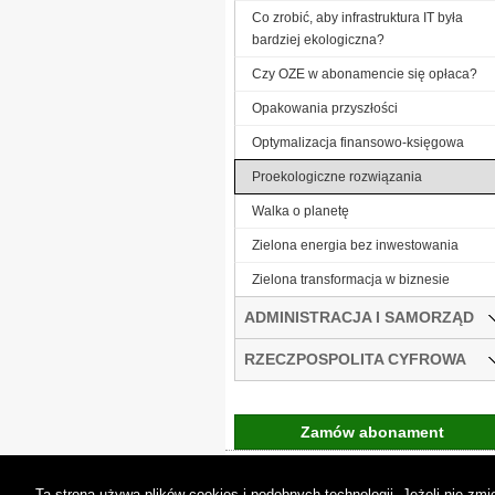
Co zrobić, aby infrastruktura IT była
bardziej ekologiczna?
Czy OZE w abonamencie się opłaca?
Opakowania przyszłości
Optymalizacja finansowo-księgowa
Proekologiczne rozwiązania
Walka o planetę
Zielona energia bez inwestowania
Zielona transformacja w biznesie
ADMINISTRACJA I SAMORZĄD
RZECZPOSPOLITA CYFROWA
Zamów abonament
Gremi Media:
O n
Ta strona używa plików cookies i podobnych technologii. Jeżeli nie z