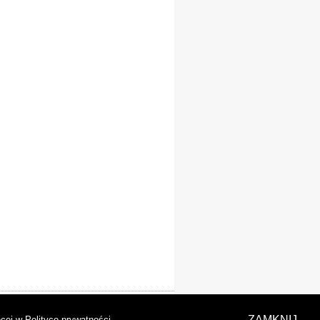
laracja dostępności
ZAMKNIJ
cej w Polityce prywatności
.