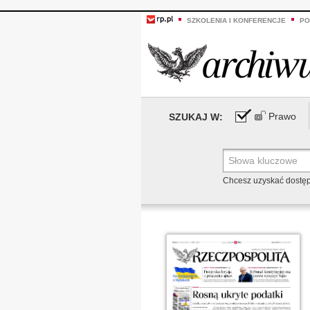
SZKOLENIA I KONFERENCJE
PO
Prawo
SZUKAJ W:
Chcesz uzyskać dostę