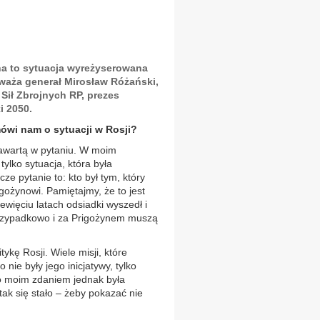
na to sytuacja wyreżyserowana
waża generał Mirosław Różański,
ił Zbrojnych RP, prezes
i 2050.
wi nam o sytuacji w Rosji?
zawartą w pytaniu. W moim
tylko sytuacja, która była
e pytanie to: kto był tym, który
igożynowi. Pamiętajmy, że to jest
ewięciu latach odsiadki wyszedł i
 przypadkowo i za Prigożynem muszą
tykę Rosji. Wiele misji, które
nie były jego inicjatywy, tylko
 to moim zdaniem jednak była
ak się stało – żeby pokazać nie