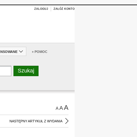
ZALOGUJ
ZAŁÓŻ KONTO
ANSOWANE
+ POMOC
A
A
A
NASTĘPNY ARTYKUŁ Z WYDANIA