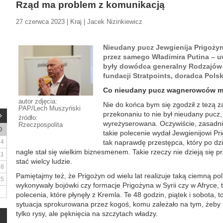
Rząd ma problem z komunikacją
27 czerwca 2023 | Kraj | Jacek Nizinkiewicz
Nieudany pucz Jewgienija Prigoży
przez samego Władimira Putina – u
były dowódca generalny Rodzajów S
fundacji Stratpoints, doradca Polsk
Co nieudany pucz wagnerowców mó
autor zdjęcia:
Nie do końca bym się zgodził z tezą 
PAP/Lech Muszyński
przekonaniu to nie był nieudany pucz, 
źródło:
wyreżyserowana. Oczywiście, zasadnicz
Rzeczpospolita
D
takie polecenie wydał Jewgienijowi Pr
4
tak naprawdę przestępca, który po dzi
nagle stał się wielkim biznesmenem. Takie rzeczy nie dzieją się
11
stać wielcy ludzie.
18
Pamiętajmy też, że Prigożyn od wielu lat realizuje taką ciemną poli
25
wykonywały bojówki czy formacje Prigożyna w Syrii czy w Afryce, to 
polecenia, które płynęły z Kremla. Te 48 godzin, piątek i sobota,
sytuacja sprokurowana przez kogoś, komu zależało na tym, żeby t
tylko rysy, ale pęknięcia na szczytach władzy.