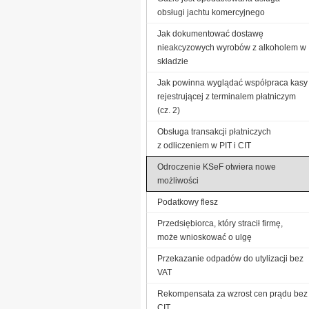
obsługi jachtu komercyjnego
Jak dokumentować dostawę
nieakcyzowych wyrobów z alkoholem w
składzie
Jak powinna wyglądać współpraca kasy
rejestrującej z terminalem płatniczym
(cz. 2)
Obsługa transakcji płatniczych
z odliczeniem w PIT i CIT
Odroczenie KSeF otwiera nowe
możliwości
Podatkowy flesz
Przedsiębiorca, który stracił firmę,
może wnioskować o ulgę
Przekazanie odpadów do utylizacji bez
VAT
Rekompensata za wzrost cen prądu bez
CIT