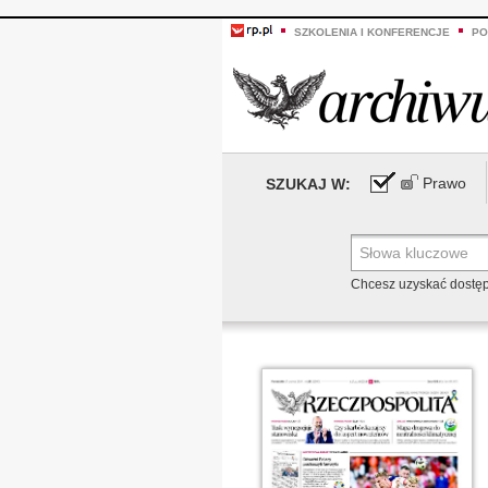
SZKOLENIA I KONFERENCJE
PO
Prawo
SZUKAJ W:
Chcesz uzyskać dostę