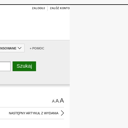
ZALOGUJ
ZAŁÓŻ KONTO
ANSOWANE
+ POMOC
A
A
A
NASTĘPNY ARTYKUŁ Z WYDANIA