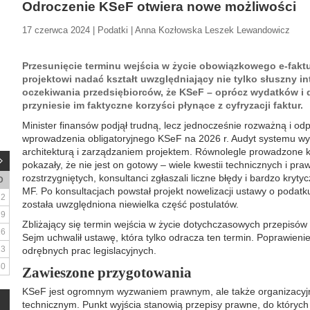
Odroczenie KSeF otwiera nowe możliwości
17 czerwca 2024 | Podatki | Anna Kozłowska Leszek Lewandowicz
Przesunięcie terminu wejścia w życie obowiązkowego e-fakt
projektowi nadać kształt uwzględniający nie tylko słuszny int
oczekiwania przedsiębiorców, że KSeF – oprócz wydatków 
przyniesie im faktyczne korzyści płynące z cyfryzacji faktur.
Minister finansów podjął trudną, lecz jednocześnie rozważną i od
wprowadzenia obligatoryjnego KSeF na 2026 r. Audyt systemu wy
architekturą i zarządzaniem projektem. Równolegle prowadzone k
pokazały, że nie jest on gotowy – wiele kwestii technicznych i pra
rozstrzygniętych, konsultanci zgłaszali liczne błędy i bardzo krytyc
D
MF. Po konsultacjach powstał projekt nowelizacji ustawy o podatk
2
została uwzględniona niewielka część postulatów.
9
Zbliżający się termin wejścia w życie dotychczasowych przepisów
16
Sejm uchwalił ustawę, która tylko odracza ten termin. Poprawie
23
odrębnych prac legislacyjnych.
30
Zawieszone przygotowania
KSeF jest ogromnym wyzwaniem prawnym, ale także organizacyj
technicznym. Punkt wyjścia stanowią przepisy prawne, do któryc