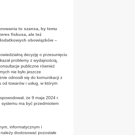
urowania to szansa, by temu
eres fiskusa, ale też
i dodatkowych obowiązków –
powiedzialną decyzję o przesunięciu
kazał problemy z wydajnością,
onsultacje publiczne również
wnych nie było jeszcze
znie odnosili się do komunikacji z
u od towarów i usług, w którym
 spowodował, że 9 maja 2024 r.
nie systemu ma być przedmiotem
nym, informatycznym i
h należy dostosować pozostałe