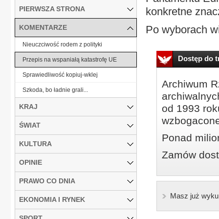
PIERWSZA STRONA
konkretne znac
KOMENTARZE
Po wyborach wi
Nieuczciwość rodem z polityki
Dostęp do tr
Przepis na wspaniałą katastrofę UE
Sprawiedliwość kopiuj-wklej
Archiwum Rz
Szkoda, bo ładnie grali...
archiwalnyc
KRAJ
od 1993 roku
wzbogacone
ŚWIAT
Ponad milio
KULTURA
Zamów dostę
OPINIE
PRAWO CO DNIA
Masz już wyku
EKONOMIA I RYNEK
SPORT