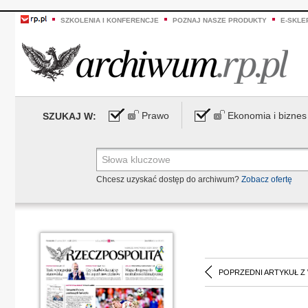
SZKOLENIA I KONFERENCJE
POZNAJ NASZE PRODUKTY
E-SKLE
Prawo
Ekonomia i biznes
SZUKAJ W:
Chcesz uzyskać dostęp do archiwum?
Zobacz ofertę
POPRZEDNI ARTYKUŁ Z