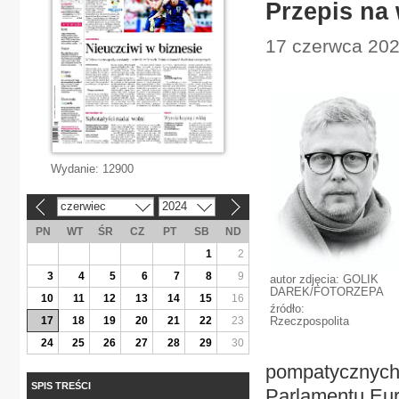
Przepis na 
17 czerwca 202
Wydanie:
12900
czerwiec
2024
«
»
PN
WT
ŚR
CZ
PT
SB
ND
1
2
3
4
5
6
7
8
9
autor zdjęcia: GOLIK
DAREK/FOTORZEPA
10
11
12
13
14
15
16
źródło:
17
18
19
20
21
22
23
Rzeczpospolita
24
25
26
27
28
29
30
pompatycznych 
SPIS TREŚCI
Parlamentu Eur