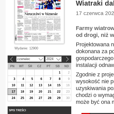
Wiatraki da
17 czerwca 2024
Farmy wiatrow
od drogi, niż
Projektowana n
Wydanie:
12900
dokonana za po
gospodarczego i
czerwiec
2024
«
»
instalacji odnaw
PN
WT
ŚR
CZ
PT
SB
ND
1
2
Zgodnie z proje
3
4
5
6
7
8
9
wysokość nie p
10
11
12
13
14
15
16
uzyskiwania poz
17
18
19
20
21
22
23
chodzi o wymaga
24
25
26
27
28
29
30
może być ona mn
SPIS TREŚCI