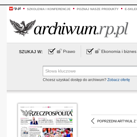
SZKOLENIA I KONFERENCJE
POZNAJ NASZE PRODUKTY
E-SKLE
Prawo
Ekonomia i biznes
SZUKAJ W:
Chcesz uzyskać dostęp do archiwum?
Zobacz ofertę
POPRZEDNI ARTYKUŁ Z