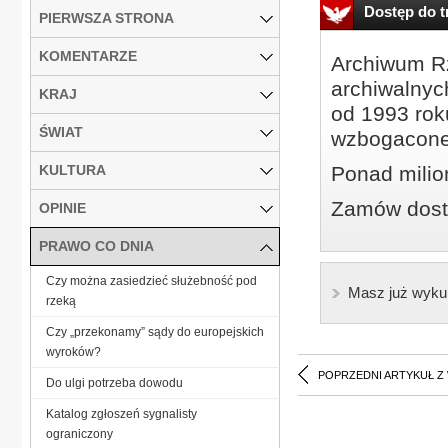
Dostęp do tr
PIERWSZA STRONA
KOMENTARZE
Archiwum Rz
archiwalnyc
KRAJ
od 1993 roku
ŚWIAT
wzbogacone
KULTURA
Ponad milio
Zamów dostę
OPINIE
PRAWO CO DNIA
Czy można zasiedzieć służebność pod
Masz już wyku
rzeką
Czy „przekonamy” sądy do europejskich
wyroków?
POPRZEDNI ARTYKUŁ Z
Do ulgi potrzeba dowodu
Katalog zgłoszeń sygnalisty
ograniczony