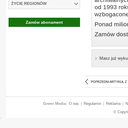
ŻYCIE REGIONÓW
od 1993 roku
wzbogacone
Zamów abonament
Ponad milio
Zamów dostę
Masz już wyku
POPRZEDNI ARTYKUŁ Z
Gremi Media:
O nas
|
Regulamin
|
Reklama
|
N
© Copyr