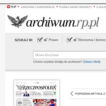
SZKOLENIA I KONFERENCJE
POZNAJ NASZE PRODUKTY
E-SKLE
Prawo
Ekonomia i biznes
SZUKAJ W:
Chcesz uzyskać dostęp do archiwum?
Zobacz ofertę
POPRZEDNI ARTYKUŁ Z