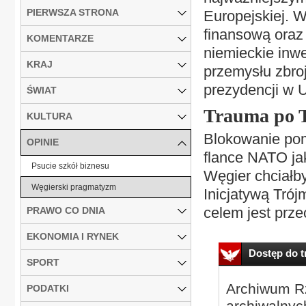
PIERWSZA STRONA
Europejskiej. 
finansową oraz 
KOMENTARZE
niemieckie inw
KRAJ
przemysłu zbro
prezydencji w U
ŚWIAT
Trauma po 
KULTURA
Blokowanie pom
OPINIE
flance NATO ja
Psucie szkół biznesu
Węgier chciał
Węgierski pragmatyzm
Inicjatywą Trój
celem jest prze
PRAWO CO DNIA
EKONOMIA I RYNEK
Dostęp do tr
SPORT
Archiwum Rz
PODATKI
archiwalnyc