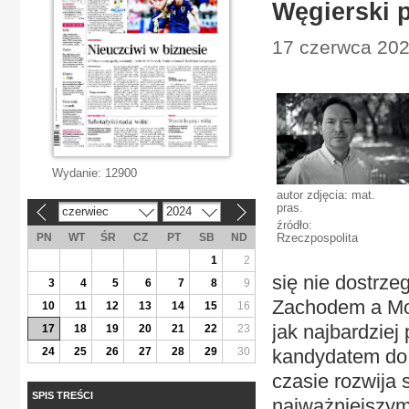
Węgierski 
17 czerwca 202
Wydanie:
12900
autor zdjęcia: mat.
pras.
czerwiec
2024
«
»
źródło:
PN
WT
ŚR
CZ
PT
SB
ND
Rzeczpospolita
1
2
się nie dostrze
3
4
5
6
7
8
9
Zachodem a Mos
10
11
12
13
14
15
16
jak najbardziej
17
18
19
20
21
22
23
24
25
26
27
28
29
30
kandydatem do
czasie rozwija 
SPIS TREŚCI
najważniejszym