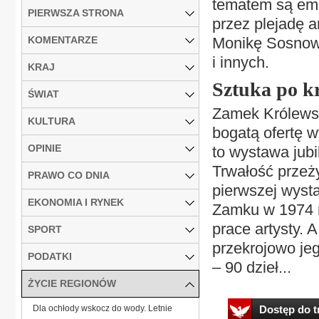
tematem są emo
PIERWSZA STRONA
przez plejadę a
KOMENTARZE
Monikę Sosnows
i innych.
KRAJ
Sztuka po k
ŚWIAT
Zamek Królewsk
KULTURA
bogatą ofertę 
OPINIE
to wystawa jub
Trwałość przeż
PRAWO CO DNIA
pierwszej wys
EKONOMIA I RYNEK
Zamku w 1974 r
prace artysty. 
SPORT
przekrojowo je
PODATKI
– 90 dzieł...
ŻYCIE REGIONÓW
Dla ochłody wskocz do wody. Letnie
Dostęp do tr