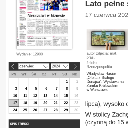
Lato pełne 
17 czerwca 202
autor zdjęcia: mat.
Wydanie:
12900
pras.
źródło:
czerwiec
2024
Rzeczpospolita
«
»
Władysław Hasior
PN
WT
ŚR
CZ
PT
SB
ND
„Ofelia z Białego
1
2
Dunajca”. Wystawa na
Zamku Królewskim
3
4
5
6
7
8
9
w Warszawie
10
11
12
13
14
15
16
lipca), wysoko 
17
18
19
20
21
22
23
24
25
26
27
28
29
30
W stolicy Zach
(czynną do 15 wr
SPIS TREŚCI