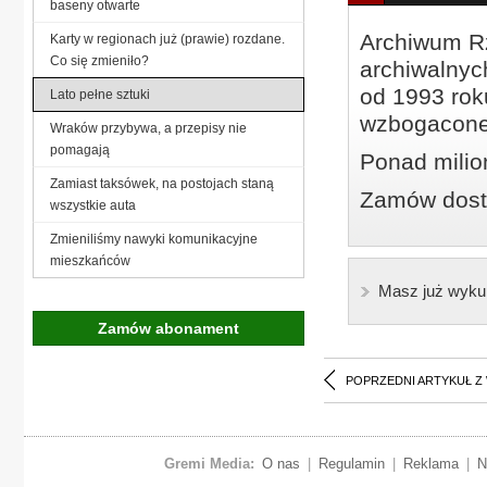
baseny otwarte
Archiwum Rz
Karty w regionach już (prawie) rozdane.
Co się zmieniło?
archiwalnyc
od 1993 roku
Lato pełne sztuki
wzbogacone
Wraków przybywa, a przepisy nie
pomagają
Ponad milio
Zamiast taksówek, na postojach staną
Zamów dostę
wszystkie auta
Zmieniliśmy nawyki komunikacyjne
mieszkańców
Masz już wyku
Zamów abonament
POPRZEDNI ARTYKUŁ Z
Gremi Media:
O nas
|
Regulamin
|
Reklama
|
N