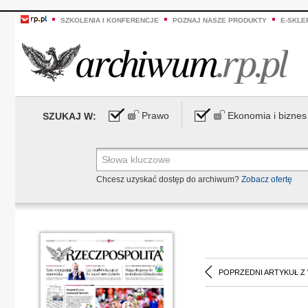
SZKOLENIA I KONFERENCJE
POZNAJ NASZE PRODUKTY
E-SKLE
Prawo
Ekonomia i biznes
SZUKAJ W:
Chcesz uzyskać dostęp do archiwum?
Zobacz ofertę
POPRZEDNI ARTYKUŁ Z