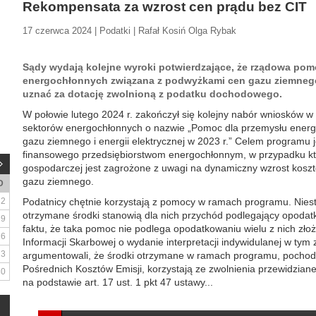
Rekompensata za wzrost cen prądu bez CIT
17 czerwca 2024 | Podatki | Rafał Kosiń Olga Rybak
Sądy wydają kolejne wyroki potwierdzające, że rządowa pom
energochłonnych związana z podwyżkami cen gazu ziemnego 
uznać za dotację zwolnioną z podatku dochodowego.
W połowie lutego 2024 r. zakończył się kolejny nabór wniosków
sektorów energochłonnych o nazwie „Pomoc dla przemysłu ener
gazu ziemnego i energii elektrycznej w 2023 r.” Celem programu j
finansowego przedsiębiorstwom energochłonnym, w przypadku któ
gospodarczej jest zagrożone z uwagi na dynamiczny wzrost kosztó
gazu ziemnego.
D
2
Podatnicy chętnie korzystają z pomocy w ramach programu. Nieste
otrzymane środki stanowią dla nich przychód podlegający opodat
9
faktu, że taka pomoc nie podlega opodatkowaniu wielu z nich złoż
16
Informacji Skarbowej o wydanie interpretacji indywidulanej w tym
23
argumentowali, że środki otrzymane w ramach programu, poch
Pośrednich Kosztów Emisji, korzystają ze zwolnienia przewidziane
30
na podstawie art. 17 ust. 1 pkt 47 ustawy...