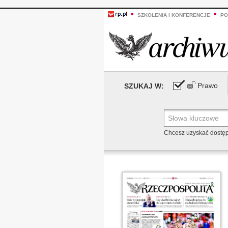
SZKOLENIA I KONFERENCJE
PO
Prawo
SZUKAJ W:
Chcesz uzyskać dostę