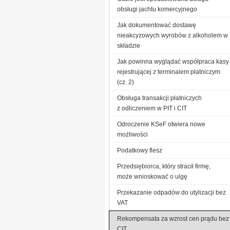
obsługi jachtu komercyjnego
Jak dokumentować dostawę
nieakcyzowych wyrobów z alkoholem w
składzie
Jak powinna wyglądać współpraca kasy
rejestrującej z terminalem płatniczym
(cz. 2)
Obsługa transakcji płatniczych
z odliczeniem w PIT i CIT
Odroczenie KSeF otwiera nowe
możliwości
Podatkowy flesz
Przedsiębiorca, który stracił firmę,
może wnioskować o ulgę
Przekazanie odpadów do utylizacji bez
VAT
Rekompensata za wzrost cen prądu bez
CIT