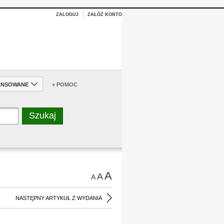
ZALOGUJ
ZAŁÓŻ KONTO
ANSOWANE
+ POMOC
A
A
A
NASTĘPNY ARTYKUŁ Z WYDANIA