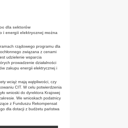
oc dla sektorów
i energii elektrycznej można
 w ramach rządowego programu dla
gochłonnego związana z cenami
est udzielenie wsparcia
rych prowadzenie działalności
w zakupu energii elektrycznej i
ty wciąż mają wątpliwości, czy
kowaniu CIT. W celu potwierdzenia
yło wnioski do dyrektora Krajowej
 zakresie. We wnioskach podatnicy
odzące z Funduszu Rekompensat
go dla dotacji z budżetu państwa