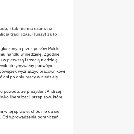
da, i tak nie ma szans na
cja traci czas. Ruszył za to
.
zgłoszonym przez posłów Polski
eniu handlu w niedzielę. Zgodnie
 w pierwszą i trzecią niedzielę
ownik otrzymywałby podwójne
bowiązek wyznaczyć pracownikowi
ć dni po dniu pracy w niedzielę.
go powodu, że prezydent Andrzej
wko liberalizacji przepisów, które
 w tej sprawie, choć nie da się
ili. Od wprowadzenia ograniczeń