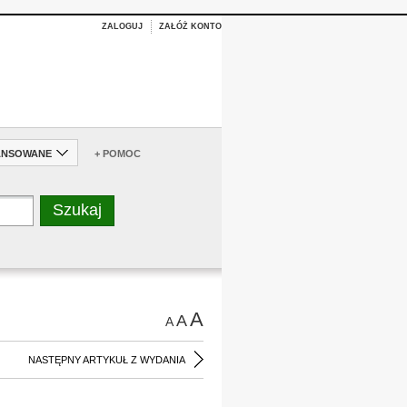
ZALOGUJ
ZAŁÓŻ KONTO
ANSOWANE
+ POMOC
A
A
A
NASTĘPNY ARTYKUŁ Z WYDANIA