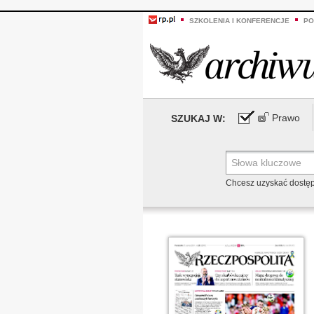
SZKOLENIA I KONFERENCJE
PO
Prawo
SZUKAJ W:
Chcesz uzyskać dostę