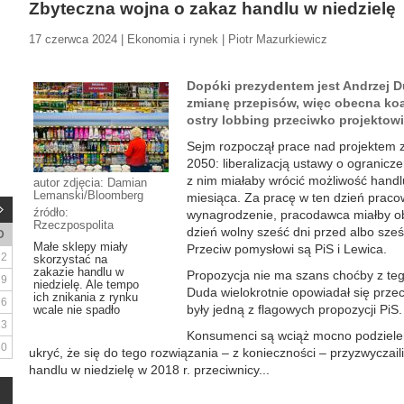
Zbyteczna wojna o zakaz handlu w niedzielę
17 czerwca 2024 | Ekonomia i rynek | Piotr Mazurkiewicz
Dopóki prezydentem jest Andrzej Du
zmianę przepisów, więc obecna koali
ostry lobbing przeciwko projektowi
Sejm rozpoczął prace nad projektem 
2050: liberalizacją ustawy o ogranicz
z nim miałaby wrócić możliwość handlu
autor zdjęcia: Damian
Lemanski/Bloomberg
miesiąca. Za pracę w ten dzień prac
źródło:
wynagrodzenie, pracodawca miałby o
Rzeczpospolita
dzień wolny sześć dni przed albo sześ
D
Małe sklepy miały
Przeciw pomysłowi są PiS i Lewica.
2
skorzystać na
zakazie handlu w
Propozycja nie ma szans choćby z te
9
niedzielę. Ale tempo
Duda wielokrotnie opowiadał się przeci
ich znikania z rynku
16
były jedną z flagowych propozycji PiS.
wcale nie spadło
23
Konsumenci są wciąż mocno podzieleni
30
ukryć, że się do tego rozwiązania – z konieczności – przyzwycza
handlu w niedzielę w 2018 r. przeciwnicy...