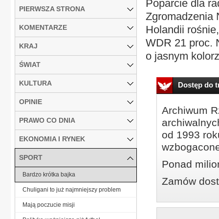
Poparcie dla ra
PIERWSZA STRONA
Zgromadzenia N
KOMENTARZE
Holandii rośnie
WDR 21 proc. N
KRAJ
o jasnym kolorz
ŚWIAT
KULTURA
Dostęp do tr
OPINIE
Archiwum Rz
PRAWO CO DNIA
archiwalnyc
od 1993 roku
EKONOMIA I RYNEK
wzbogacone
SPORT
Ponad milio
Bardzo krótka bajka
Zamów dostę
Chuligani to już najmniejszy problem
Mają poczucie misji