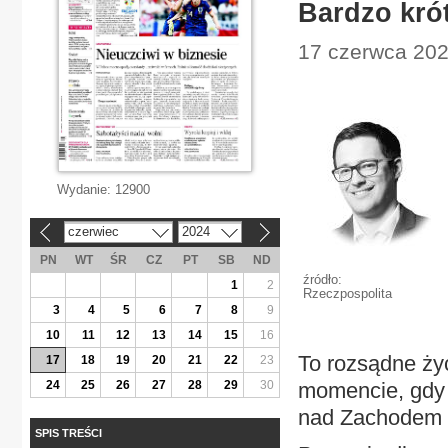
Bardzo kró
17 czerwca 2024
Wydanie:
12900
czerwiec
2024
«
»
PN
WT
ŚR
CZ
PT
SB
ND
źródło:
1
2
Rzeczpospolita
3
4
5
6
7
8
9
10
11
12
13
14
15
16
To rozsądne ży
17
18
19
20
21
22
23
24
25
26
27
28
29
30
momencie, gdy p
nad Zachodem z
SPIS TREŚCI