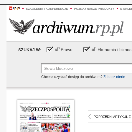
SZKOLENIA I KONFERENCJE
POZNAJ NASZE PRODUKTY
E-SKLE
Prawo
Ekonomia i biznes
SZUKAJ W:
Chcesz uzyskać dostęp do archiwum?
Zobacz ofertę
POPRZEDNI ARTYKUŁ Z