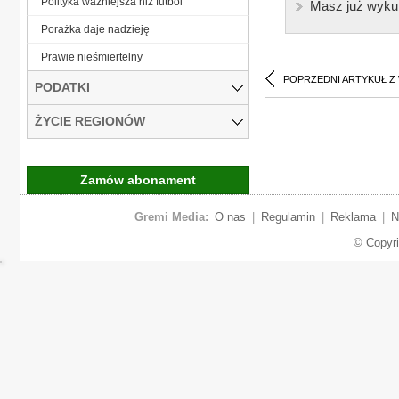
Polityka ważniejsza niż futbol
Masz już wyku
Porażka daje nadzieję
Prawie nieśmiertelny
POPRZEDNI ARTYKUŁ Z
PODATKI
ŻYCIE REGIONÓW
Zamów abonament
Gremi Media:
O nas
|
Regulamin
|
Reklama
|
N
© Copyr