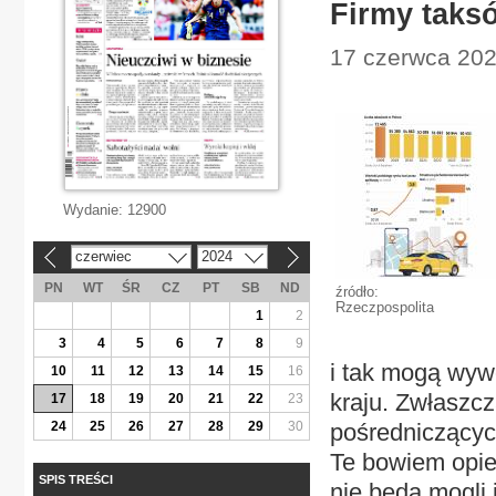
Firmy taks
17 czerwca 202
Wydanie:
12900
czerwiec
2024
«
»
PN
WT
ŚR
CZ
PT
SB
ND
źródło:
Rzeczpospolita
1
2
3
4
5
6
7
8
9
i tak mogą wywo
10
11
12
13
14
15
16
kraju. Zwłaszc
17
18
19
20
21
22
23
24
25
26
27
28
29
30
pośredniczącyc
Te bowiem opier
SPIS TREŚCI
nie będą mogli 