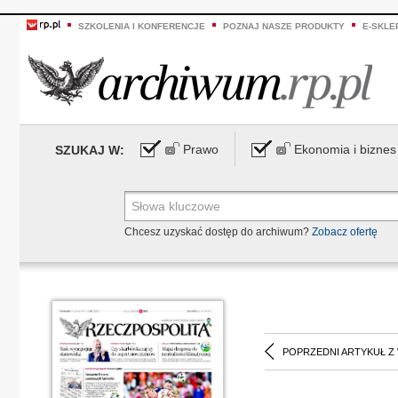
SZKOLENIA I KONFERENCJE
POZNAJ NASZE PRODUKTY
E-SKLE
Prawo
Ekonomia i biznes
SZUKAJ W:
Chcesz uzyskać dostęp do archiwum?
Zobacz ofertę
POPRZEDNI ARTYKUŁ Z