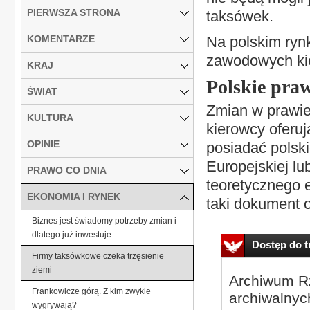
PIERWSZA STRONA
taksówek.
KOMENTARZE
Na polskim ryn
zawodowych kie
KRAJ
Polskie pra
ŚWIAT
Zmian w prawie 
KULTURA
kierowcy oferuj
OPINIE
posiadać polski
Europejskiej lu
PRAWO CO DNIA
teoretycznego 
EKONOMIA I RYNEK
taki dokument o
Biznes jest świadomy potrzeby zmian i
dlatego już inwestuje
Dostęp do tr
Firmy taksówkowe czeka trzęsienie
ziemi
Archiwum Rz
Frankowicze górą. Z kim zwykle
archiwalnyc
wygrywają?