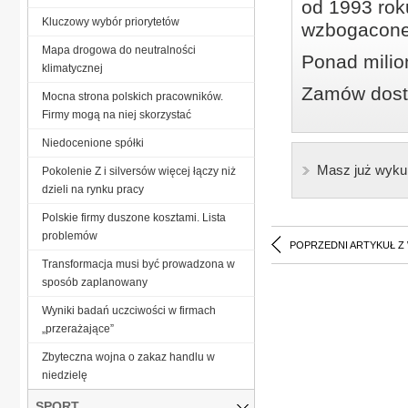
od 1993 roku
Kluczowy wybór priorytetów
wzbogacone
Mapa drogowa do neutralności
Ponad milio
klimatycznej
Zamów dostę
Mocna strona polskich pracowników.
Firmy mogą na niej skorzystać
Niedocenione spółki
Masz już wyku
Pokolenie Z i silversów więcej łączy niż
dzieli na rynku pracy
Polskie firmy duszone kosztami. Lista
problemów
POPRZEDNI ARTYKUŁ Z
Transformacja musi być prowadzona w
sposób zaplanowany
Wyniki badań uczciwości w firmach
„przerażające”
Zbyteczna wojna o zakaz handlu w
niedzielę
SPORT