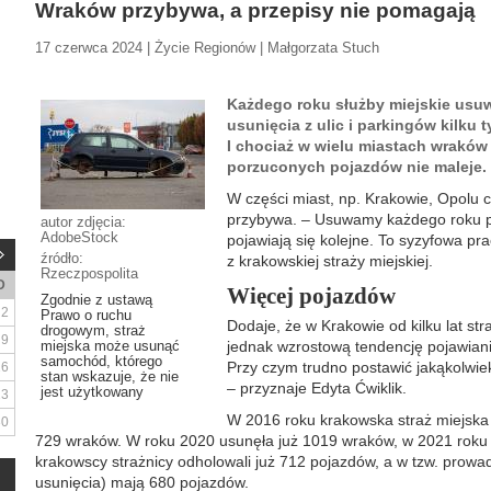
Wraków przybywa, a przepisy nie pomagają
17 czerwca 2024 | Życie Regionów | Małgorzata Stuch
Każdego roku służby miejskie usu
usunięcia z ulic i parkingów kilku
I chociaż w wielu miastach wraków 
porzuconych pojazdów nie maleje.
W części miast, np. Krakowie, Opolu 
przybywa. – Usuwamy każdego roku po
autor zdjęcia:
AdobeStock
pojawiają się kolejne. To syzyfowa p
źródło:
z krakowskiej straży miejskiej.
Rzeczpospolita
D
Więcej pojazdów
Zgodnie z ustawą
2
Prawo o ruchu
Dodaje, że w Krakowie od kilku lat st
drogowym, straż
9
miejska może usunąć
jednak wzrostową tendencję pojawian
samochód, którego
Przy czym trudno postawić jakąkolwiek
16
stan wskazuje, że nie
– przyznaje Edyta Ćwiklik.
jest użytkowany
23
W 2016 roku krakowska straż miejska 
30
729 wraków. W roku 2020 usunęła już 1019 wraków, w 2021 roku 
krakowscy strażnicy odholowali już 712 pojazdów, a w tzw. prowad
usunięcia) mają 680 pojazdów.