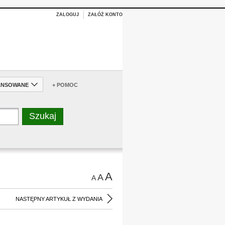
ZALOGUJ
ZAŁÓŻ KONTO
ANSOWANE
+ POMOC
A
A
A
NASTĘPNY ARTYKUŁ Z WYDANIA