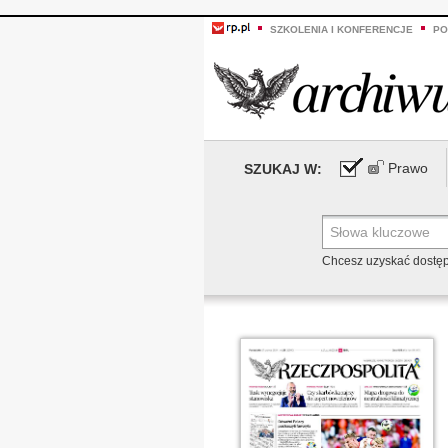
SZKOLENIA I KONFERENCJE
PO
Prawo
SZUKAJ W:
Chcesz uzyskać dostę