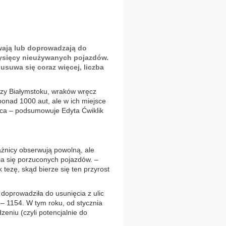
wają lub doprowadzają do
 tysięcy nieużywanych pojazdów.
usuwa się coraz więcej, liczba
czy Białymstoku, wraków wręcz
nad 1000 aut, ale w ich miejsce
raca – podsumowuje Edyta Ćwiklik
rażnicy obserwują powolną, ale
ia się porzuconych pojazdów. –
 tezę, skąd bierze się ten przyrost
doprowadziła do usunięcia z ulic
– 1154. W tym roku, od stycznia
zeniu (czyli potencjalnie do