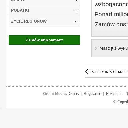
wzbogacone
PODATKI
Ponad milio
ŻYCIE REGIONÓW
Zamów dostę
Zamów abonament
Masz już wyku
POPRZEDNI ARTYKUŁ Z
Gremi Media:
O nas
|
Regulamin
|
Reklama
|
N
© Copyr