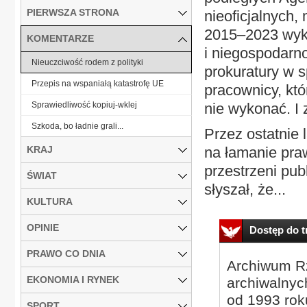
PIERWSZA STRONA
nieoficjalnych,
2015–2023 wyka
KOMENTARZE
i niegospodarn
Nieuczciwość rodem z polityki
prokuratury w s
Przepis na wspaniałą katastrofę UE
pracownicy, któ
Sprawiedliwość kopiuj-wklej
nie wykonać. I 
Szkoda, bo ładnie grali...
Przez ostatnie 
KRAJ
na łamanie praw
przestrzeni pub
ŚWIAT
słyszał, że...
KULTURA
OPINIE
Dostęp do tr
PRAWO CO DNIA
Archiwum Rz
EKONOMIA I RYNEK
archiwalnyc
od 1993 roku
SPORT