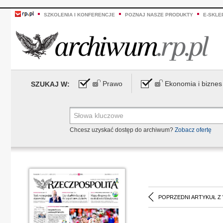
SZKOLENIA I KONFERENCJE
POZNAJ NASZE PRODUKTY
E-SKLE
Prawo
Ekonomia i biznes
SZUKAJ W:
Chcesz uzyskać dostęp do archiwum?
Zobacz ofertę
POPRZEDNI ARTYKUŁ Z