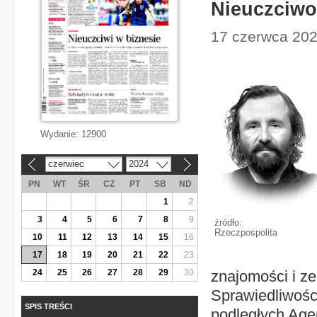
Nieuczciwo
17 czerwca 202
Wydanie:
12900
czerwiec
2024
«
»
PN
WT
ŚR
CZ
PT
SB
ND
1
2
3
4
5
6
7
8
9
źródło:
Rzeczpospolita
10
11
12
13
14
15
16
17
18
19
20
21
22
23
24
25
26
27
28
29
30
znajomości i z
Sprawiedliwości
SPIS TREŚCI
podległych Agen