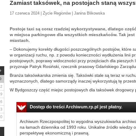
Zamiast taksówek, na postojach staną wszyst
17 czerwca 2024 | Życie Regionów | Janina Blikowska
Postoje taxi są coraz rzadziej wykorzystywane, dlatego częś
w miejsca parkingowe dla wszystkich mieszkańców. Tak jest 
miastach.
– Dokonujemy korekty długości poszczególnych postojów, które 
w organizacji ruchu, np. z powodu konieczności wydłużenia linii 
postojowych, poprawy widoczności przy przejściach dla pieszych
przyznaje Patryk Rosiński, rzecznik prasowy Gdańskiego Zarządu 
Branża taksówkarska zmienia się. Taksówki stale są teraz w ruchu
D
wyznaczonych, dlatego samorządy inaczej wykorzystują tę przest
2
W Bydgoszczy część miejsc postojowych dla taksówek drogowcy p
9
16
Dostęp do treści Archiwum.rp.pl jest płatny.
23
30
Archiwum Rzeczpospolitej to wygodna wyszukiwarka archiw
na łamach dziennika od 1993 roku. Unikalne źródło wiedzy o
perspektywę ekonomiczną i prawną.