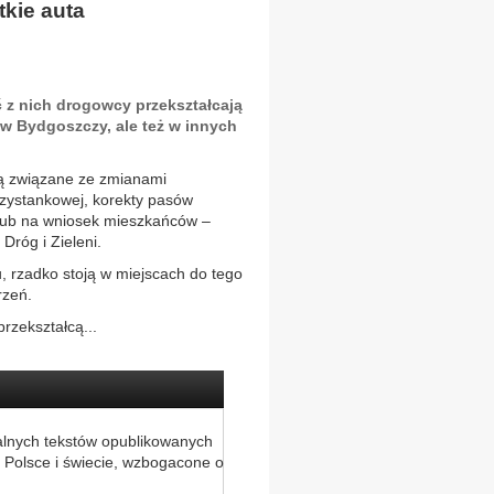
kie auta
ć z nich drogowcy przekształcają
w Bydgoszczy, ale też w innych
są związane ze zmianami
przystankowej, korekty pasów
 lub na wniosek mieszkańców –
Dróg i Zieleni.
, rzadko stoją w miejscach do tego
rzeń.
rzekształcą...
alnych tekstów opublikowanych
 Polsce i świecie, wzbogacone o