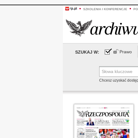
SZKOLENIA I KONFERENCJE
PO
Prawo
SZUKAJ W:
Chcesz uzyskać dostę