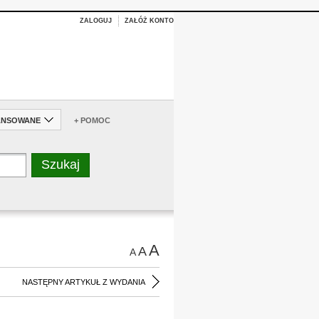
ZALOGUJ
ZAŁÓŻ KONTO
ANSOWANE
+ POMOC
A
A
A
NASTĘPNY ARTYKUŁ Z WYDANIA