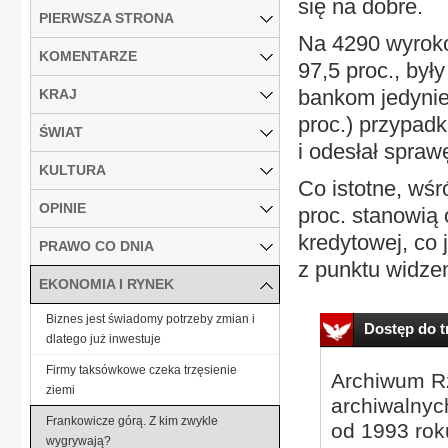
się na dobre.
PIERWSZA STRONA
Na 4290 wyroków
KOMENTARZE
97,5 proc., był
bankom jedynie
KRAJ
proc.) przypadka
ŚWIAT
i odesłał spra
KULTURA
Co istotne, wś
OPINIE
proc. stanowią
kredytowej, co 
PRAWO CO DNIA
z punktu widze
EKONOMIA I RYNEK
Biznes jest świadomy potrzeby zmian i
Dostęp do tr
dlatego już inwestuje
Firmy taksówkowe czeka trzęsienie
Archiwum Rz
ziemi
archiwalnyc
Frankowicze górą. Z kim zwykle
od 1993 roku
wygrywają?