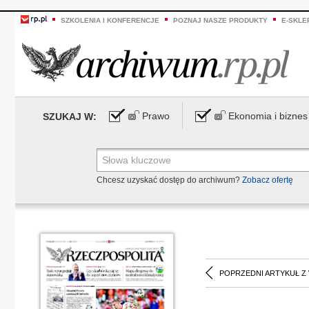
SZKOLENIA I KONFERENCJE
POZNAJ NASZE PRODUKTY
E-SKLE
Prawo
Ekonomia i biznes
SZUKAJ W:
Chcesz uzyskać dostęp do archiwum?
Zobacz ofertę
POPRZEDNI ARTYKUŁ Z