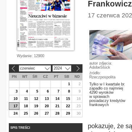
Frankowicz
17 czerwca 202
Wydanie:
12900
autor zdjęcia:
AdobeStock
czerwiec
2024
«
»
źródło:
PN
WT
ŚR
CZ
PT
SB
ND
Rzeczpospolita
1
2
Tylko w I kwartale br.
zapadło co najmniej
3
4
5
6
7
8
9
4290 wyroków
w sprawach
10
11
12
13
14
15
16
posiadaczy kredytów
frankowych
17
18
19
20
21
22
23
24
25
26
27
28
29
30
pokazuje, że s
SPIS TREŚCI