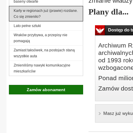
zmianie władzy
baseny otwarte
Plany dla...
Karty w regionach już (prawie) rozdane.
Co się zmieniło?
Lato pełne sztuki
Dostęp do tr
Wraków przybywa, a przepisy nie
pomagają
Archiwum Rz
Zamiast taksówek, na postojach staną
archiwalnyc
wszystkie auta
od 1993 roku
Zmieniliśmy nawyki komunikacyjne
wzbogacone
mieszkańców
Ponad milio
Zamów dostę
Zamów abonament
Masz już wyku