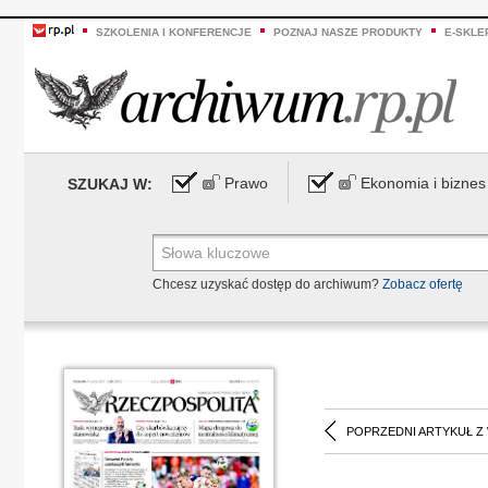
SZKOLENIA I KONFERENCJE
POZNAJ NASZE PRODUKTY
E-SKLE
Prawo
Ekonomia i biznes
SZUKAJ W:
Chcesz uzyskać dostęp do archiwum?
Zobacz ofertę
POPRZEDNI ARTYKUŁ Z