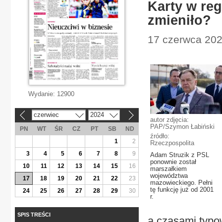
Karty w reg
zmieniło?
17 czerwca 202
Wydanie:
12900
czerwiec
2024
«
»
autor zdjęcia:
PAP/Szymon Łabiński
PN
WT
ŚR
CZ
PT
SB
ND
źródło:
1
2
Rzeczpospolita
3
4
5
6
7
8
9
Adam Struzik z PSL
ponownie został
10
11
12
13
14
15
16
marszałkiem
województwa
17
18
19
20
21
22
23
mazowieckiego. Pełni
tę funkcję już od 2001
24
25
26
27
28
29
30
r.
SPIS TREŚCI
a czasami typow