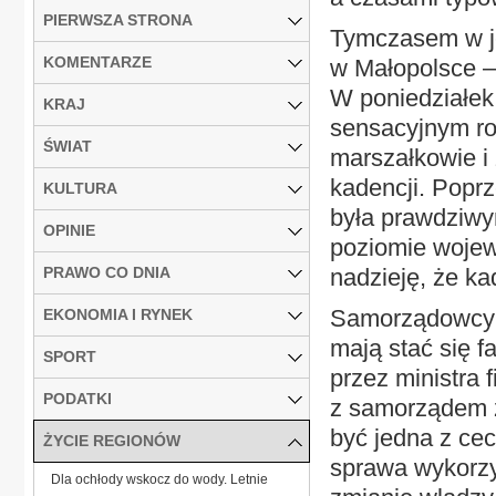
PIERWSZA STRONA
Tymczasem w j
KOMENTARZE
w Małopolsce –
W poniedziałek
KRAJ
sensacyjnym ro
ŚWIAT
marszałkowie i
kadencji. Popr
KULTURA
była prawdziwy
OPINIE
poziomie wojew
PRAWO CO DNIA
nadzieję, że ka
Samorządowcy ró
EKONOMIA I RYNEK
mają stać się f
SPORT
przez ministra
PODATKI
z samorządem z
być jedna z cec
ŻYCIE REGIONÓW
sprawa wykorzy
Dla ochłody wskocz do wody. Letnie