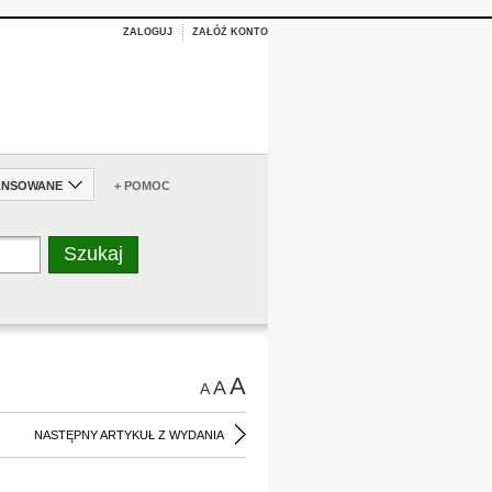
ZALOGUJ
ZAŁÓŻ KONTO
ANSOWANE
+ POMOC
A
A
A
NASTĘPNY ARTYKUŁ Z WYDANIA