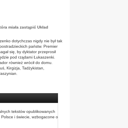
óra miała zastąpić Układ
zenko dotychczas nigdy nie był tak
ostradzieckich państw. Premier
gał się, by dyktator przeprosił
 będzie pod rządami Łukaszenki.
dor również wrócił do domu.
ś, Kirgizja, Tadżykistan,
Paszynian.
alnych tekstów opublikowanych
 Polsce i świecie, wzbogacone o