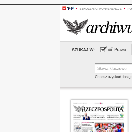
SZKOLENIA I KONFERENCJE
PO
Prawo
SZUKAJ W:
Chcesz uzyskać dostę