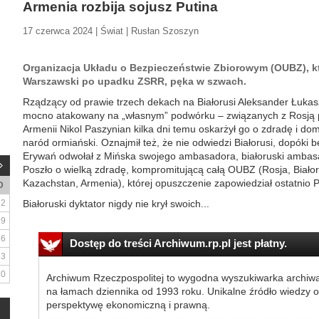
Armenia rozbija sojusz Putina
17 czerwca 2024 | Świat | Rusłan Szoszyn
Organizacja Układu o Bezpieczeństwie Zbiorowym (OUBZ), kt
Warszawski po upadku ZSRR, pęka w szwach.
Rządzący od prawie trzech dekach na Białorusi Aleksander Łukas
mocno atakowany na „własnym” podwórku – związanych z Rosją p
Armenii Nikol Paszynian kilka dni temu oskarżył go o zdradę i doma
naród ormiański. Oznajmił też, że nie odwiedzi Białorusi, dopóki
Erywań odwołał z Mińska swojego ambasadora, białoruski ambasa
Poszło o wielką zdradę, kompromitującą całą OUBZ (Rosja, Białoru
Kazachstan, Armenia), której opuszczenie zapowiedział ostatnio 
D
2
Białoruski dyktator nigdy nie krył swoich...
9
16
Dostęp do treści Archiwum.rp.pl jest płatny.
23
30
Archiwum Rzeczpospolitej to wygodna wyszukiwarka archiw
na łamach dziennika od 1993 roku. Unikalne źródło wiedzy o
perspektywę ekonomiczną i prawną.