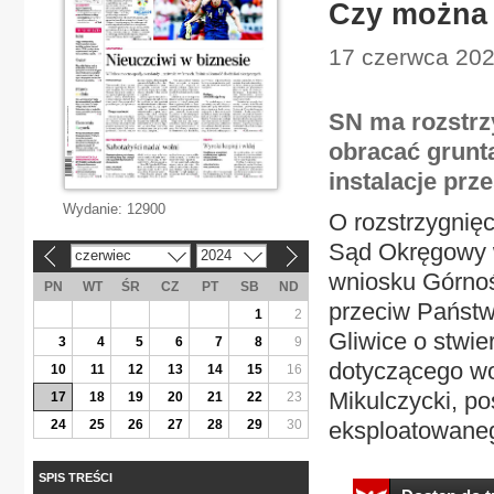
Czy można 
17 czerwca 202
SN ma rozstrzy
obracać grun
instalacje pr
Wydanie:
12900
O rozstrzygnięc
Sąd Okręgowy w
czerwiec
2024
«
»
wniosku Górno
PN
WT
ŚR
CZ
PT
SB
ND
przeciw Państ
1
2
Gliwice o stwie
3
4
5
6
7
8
9
dotyczącego wo
10
11
12
13
14
15
16
Mikulczycki, po
17
18
19
20
21
22
23
24
25
26
27
28
29
30
eksploatowaneg
SPIS TREŚCI