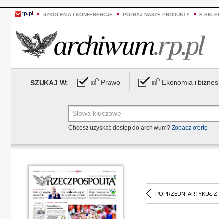
SZKOLENIA I KONFERENCJE
POZNAJ NASZE PRODUKTY
E-SKLE
Prawo
Ekonomia i biznes
SZUKAJ W:
Chcesz uzyskać dostęp do archiwum?
Zobacz ofertę
POPRZEDNI ARTYKUŁ Z