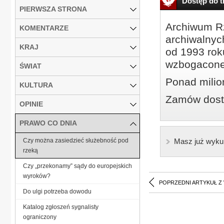
Dostęp do tr
PIERWSZA STRONA
Archiwum Rz
KOMENTARZE
archiwalnyc
KRAJ
od 1993 roku
wzbogacone
ŚWIAT
Ponad milio
KULTURA
Zamów dostę
OPINIE
PRAWO CO DNIA
Czy można zasiedzieć służebność pod
Masz już wyku
rzeką
Czy „przekonamy” sądy do europejskich
wyroków?
POPRZEDNI ARTYKUŁ Z
Do ulgi potrzeba dowodu
Katalog zgłoszeń sygnalisty
ograniczony