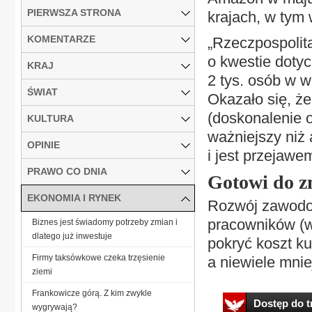
PIERWSZA STRONA
krajach, w tym 
KOMENTARZE
„Rzeczpospolita
o kwestie dotyc
KRAJ
2 tys. osób w w
ŚWIAT
Okazało się, ż
(doskonalenie 
KULTURA
ważniejszy niż
OPINIE
i jest przejawe
PRAWO CO DNIA
Gotowi do z
EKONOMIA I RYNEK
Rozwój zawodow
pracowników (w
Biznes jest świadomy potrzeby zmian i
dlatego już inwestuje
pokryć koszt ku
Firmy taksówkowe czeka trzęsienie
a niewiele mnie
ziemi
Frankowicze górą. Z kim zwykle
Dostęp do tr
wygrywają?