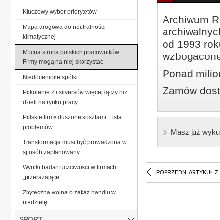
Kluczowy wybór priorytetów
Archiwum Rz
Mapa drogowa do neutralności
archiwalnyc
klimatycznej
od 1993 roku
Mocna strona polskich pracowników.
wzbogacone
Firmy mogą na niej skorzystać
Ponad milio
Niedocenione spółki
Zamów dostę
Pokolenie Z i silversów więcej łączy niż
dzieli na rynku pracy
Polskie firmy duszone kosztami. Lista
problemów
Masz już wyku
Transformacja musi być prowadzona w
sposób zaplanowany
Wyniki badań uczciwości w firmach
POPRZEDNI ARTYKUŁ Z
„przerażające”
Zbyteczna wojna o zakaz handlu w
niedzielę
SPORT