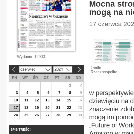
Mocna stro
mogą na ni
17 czerwca 2024
Wydanie:
12900
źródło:
czerwiec
2024
«
»
Rzeczpospolita
PN
WT
ŚR
CZ
PT
SB
ND
1
2
w perspektywie 
3
4
5
6
7
8
9
dziewięciu na d
10
11
12
13
14
15
16
znaczenie zdob
17
18
19
20
21
22
23
24
25
26
27
28
29
30
mogą im pomóc 
„Future of Work
SPIS TREŚCI
Amazon w maju 