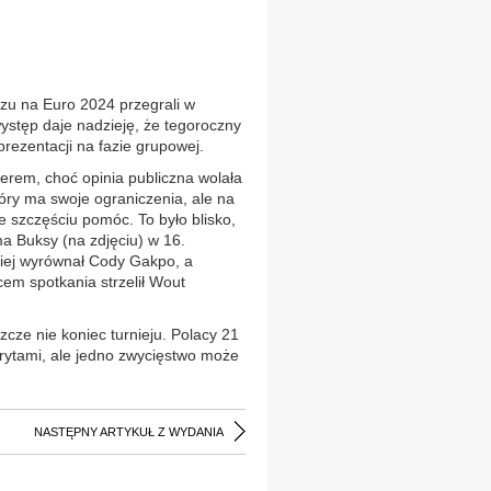
zu na Euro 2024 przegrali w
ystęp daje nadzieję, że tegoroczny
eprezentacji na fazie grupowej.
nerem, choć opinia publiczna wolała
ry ma swoje ograniczenia, ale na
je szczęściu pomóc. To było blisko,
ma Buksy (na zdjęciu) w 16.
niej wyrównał Cody Gakpo, a
em spotkania strzelił Wout
cze nie koniec turnieju. Polacy 21
orytami, ale jedno zwycięstwo może
NASTĘPNY ARTYKUŁ Z WYDANIA