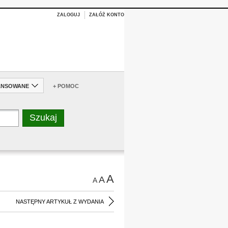
ZALOGUJ
ZAŁÓŻ KONTO
ANSOWANE
+ POMOC
A
A
A
NASTĘPNY ARTYKUŁ Z WYDANIA