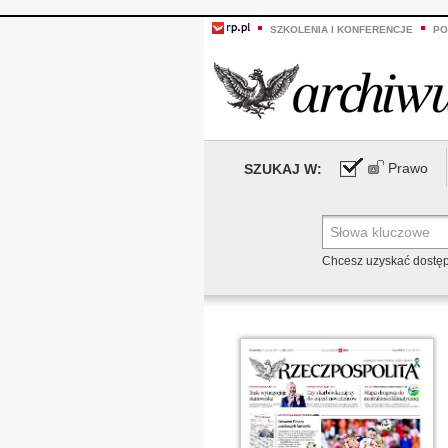
SZKOLENIA I KONFERENCJE
PO
Prawo
SZUKAJ W:
Chcesz uzyskać dostę