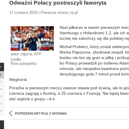
Odważni Polacy postraszyli faworyta
17 czerwca 2024 | Pierwsza strona | rp.pl
Nasi piłkarze w swoim pierwszym mec
Hamburgu z Holendrami 1:2, ale ich w
turniej nie zakończy się dla polskiej r
Michał Probierz, który został selekcjo
Marka Papszuna, zbudował zespół, któ
autor zdjęcia: AFP
boisku nie boi się grać w piłkę i próbu
źródło:
bo Polacy prowadzili po trafieniu Ada
Rzeczpospolita
minucie, ale niespełna kwadrans póź
decydującego gola 7 minut przed końc
D
Weghorst.
2
Porażka w pierwszym meczu zawsze stawia pod ścianą, ale to jesz
9
czerwca zagrają z Austrią, a 25 czerwca z Francją. Nie będą faw
16
dać wyjście z grupy.—k.k.
23
30
POPRZEDNI ARTYKUŁ Z WYDANIA