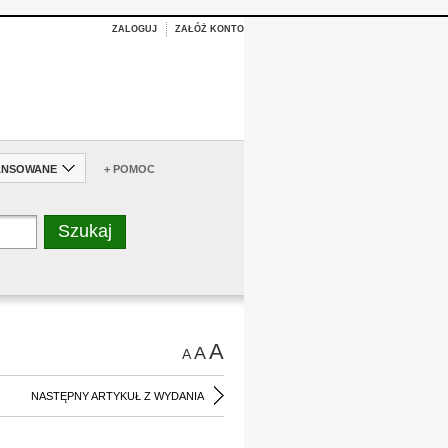
ZALOGUJ
ZAŁÓŻ KONTO
ANSOWANE
+ POMOC
A
A
A
NASTĘPNY ARTYKUŁ Z WYDANIA