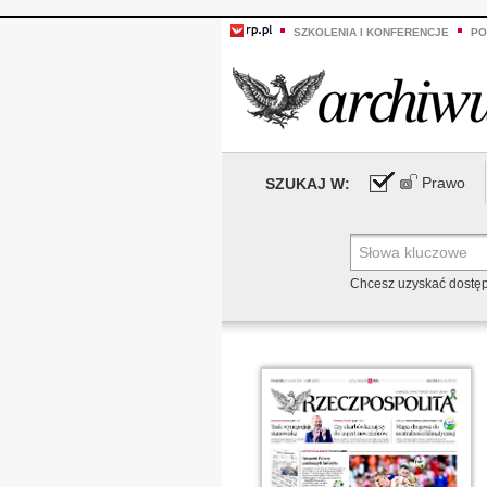
SZKOLENIA I KONFERENCJE
PO
Prawo
SZUKAJ W:
Chcesz uzyskać dostę