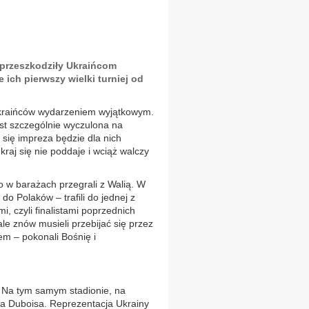
 przeszkodziły Ukraińcom
ich pierwszy wielki turniej od
kraińców wydarzeniem wyjątkowym.
est szczególnie wyczulona na
a się impreza będzie dla nich
kraj się nie poddaje i wciąż walczy
o w barażach przegrali z Walią. W
do Polaków – trafili do jednej z
mi, czyli finalistami poprzednich
ale znów musieli przebijać się przez
em – pokonali Bośnię i
. Na tym samym stadionie, na
la Duboisa. Reprezentacja Ukrainy