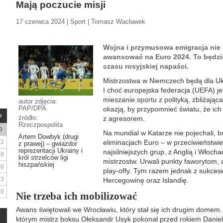
Mają poczucie misji
17 czerwca 2024 | Sport | Tomasz Wacławek
Wojna i przymusowa emigracja nie
awansować na Euro 2024. To będzie 
czasu rosyjskiej napaści.
Mistrzostwa w Niemczech będą dla U
I choć europejska federacja (UEFA) j
mieszanie sportu z polityką, zbliżając
autor zdjęcia:
PAP/DPA
okazją, by przypomnieć światu, że ich 
źródło:
z agresorem.
Rzeczpospolita
D
Na mundial w Katarze nie pojechali, b
Artem Dowbyk (drugi
2
eliminacjach Euro – w przeciwieństwie 
z prawej) – gwiazdor
reprezentacji Ukrainy i
najsilniejszych grup, z Anglią i Włocha
9
król strzelców ligi
mistrzostw. Urwali punkty faworytom, 
hiszpańskiej
16
play-offy. Tym razem jednak z sukces
23
Hercegowinę oraz Islandię.
30
Nie trzeba ich mobilizować
Awans świętowali we Wrocławiu, który stał się ich drugim domem
którym mistrz boksu Ołeksandr Usyk pokonał przed rokiem Danie