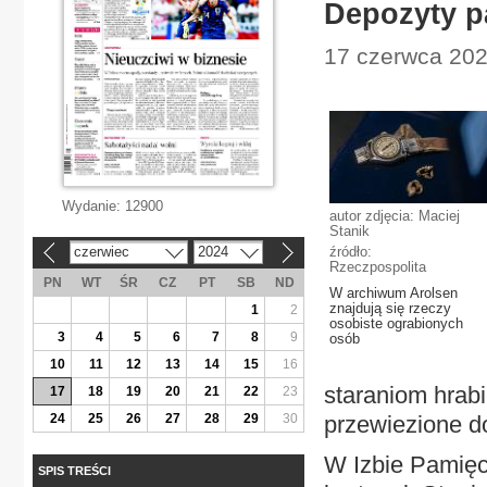
Depozyty p
17 czerwca 2024
Wydanie:
12900
autor zdjęcia: Maciej
Stanik
czerwiec
2024
źródło:
«
»
Rzeczpospolita
PN
WT
ŚR
CZ
PT
SB
ND
W archiwum Arolsen
znajdują się rzeczy
1
2
osobiste ograbionych
3
4
5
6
7
8
9
osób
10
11
12
13
14
15
16
staraniom hrabi
17
18
19
20
21
22
23
24
25
26
27
28
29
30
przewiezione do
W Izbie Pamię
SPIS TREŚCI