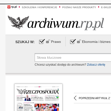
SZKOLENIA I KONFERENCJE
POZNAJ NASZE PRODUKTY
E-SKLE
Prawo
Ekonomia i biznes
SZUKAJ W:
Chcesz uzyskać dostęp do archiwum?
Zobacz ofertę
POPRZEDNI ARTYKUŁ Z