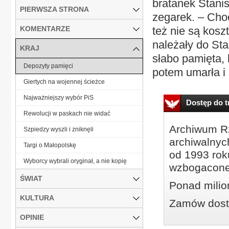
bratanek Stanis
PIERWSZA STRONA
zegarek. – Choć
KOMENTARZE
też nie są kos
należały do Sta
KRAJ
słabo pamięta, b
Depozyty pamięci
potem umarła i n
Giertych na wojennej ścieżce
Najważniejszy wybór PiS
Dostęp do tr
Rewolucji w paskach nie widać
Archiwum Rz
Szpiedzy wyszli i zniknęli
archiwalnyc
Targi o Małopolskę
od 1993 roku
Wyborcy wybrali oryginał, a nie kopię
wzbogacone
ŚWIAT
Ponad milio
KULTURA
Zamów dostę
OPINIE