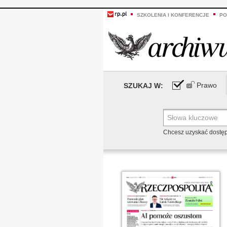
SZKOLENIA I KONFERENCJE
PO
Prawo
SZUKAJ W:
Chcesz uzyskać dostę