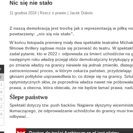
Nic się nie stało
11 grudnia 2024 | Rzecz o prawie | Jacek Dubois
Z naszą demokracją jest trochę jak z reprezentacją w piłkę n
powtarzamy: „nic się nie stało”.
W końcu listopada premierę miały dwa spektakle teatralne Micha
filmowe thrillery sądowe może się przenieść do teatru. W spektakl
zadał pytanie, kto w 2022 r. odpowiada za śmierć uchodźców na gr
następnym roku władzę przejął obóz demokratyczny krytykujący p
po zmianie władzy na granicy niewiele się jednak zmieniło, dlate
zainscenizować proces, w którym oskarża państwo, przydzielając
głosami polityków usprawiedliwia to, co dzieje się na granicy. Sz
D
optymistycznych słów, że poprzednia władza nawet nie próbowała
1
prawa, a obecna, która obiecała, że nie będzie łamać prawa, nadal
8
Ślepe państwo
15
Spektakl dotyczy tzw. push backów. Najpierw słyszymy wiceminis
22
tłumaczącego, że odprowadzanie uchodźców do granicy musi trwać
29
odbywać...
Dostęp do treści Archiwum.rp.pl jest płatny.