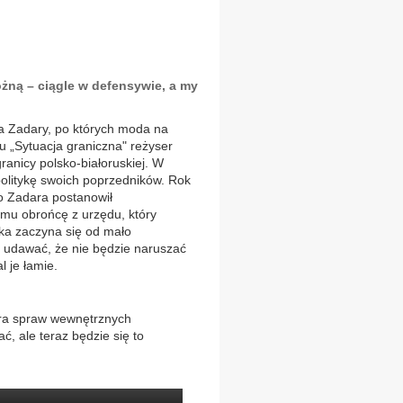
ożną – ciągle w defensywie, a my
ła Zadary, po których moda na
u „Sytuacja graniczna" reżyser
anicy polsko-białoruskiej. W
olitykę swoich poprzedników. Rok
go Zadara postanowił
 mu obrońcę z urzędu, który
tuka zaczyna się od mało
 udawać, że nie będzie naruszać
 je łamie.
tra spraw wewnętrznych
, ale teraz będzie się to