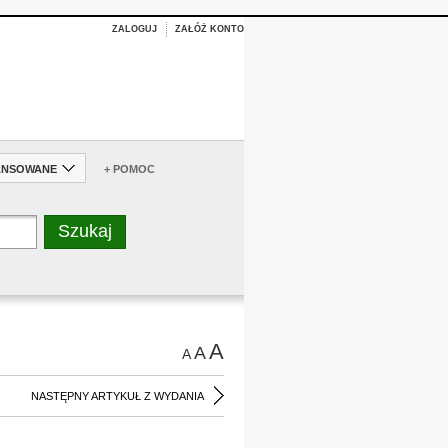
ZALOGUJ
ZAŁÓŻ KONTO
ANSOWANE
+ POMOC
A
A
A
NASTĘPNY ARTYKUŁ Z WYDANIA