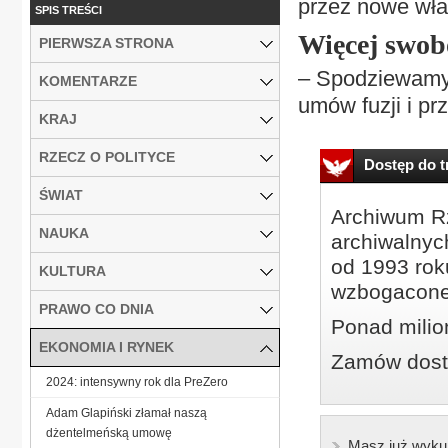
przez nowe wł
SPIS TREŚCI
Więcej swo
PIERWSZA STRONA
– Spodziewamy 
KOMENTARZE
umów fuzji i pr
KRAJ
RZECZ O POLITYCE
Dostęp do tr
ŚWIAT
Archiwum Rz
NAUKA
archiwalnyc
od 1993 roku
KULTURA
wzbogacone
PRAWO CO DNIA
Ponad milio
EKONOMIA I RYNEK
Zamów dostę
2024: intensywny rok dla PreZero
Adam Glapiński złamał naszą
dżentelmeńską umowę
Masz już wyku