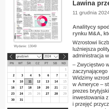
Lawina prz
11 grudnia 2024
Analitycy spo
rynku M&A, kt
Wzrostowi liczb
Wydanie:
13049
luźniejsza poli
administracja 
grudzień
2024
«
»
PN
WT
ŚR
CZ
PT
SB
ND
– Zwycięstwo 
1
zaczynającego s
2
3
4
5
6
7
8
Widzimy wzrost
9
10
11
12
13
14
15
w Ameryce – st
16
17
18
19
20
21
22
prezes brytyjs
23
24
25
26
27
28
29
inwestowania z 
30
31
i przejęć przyc