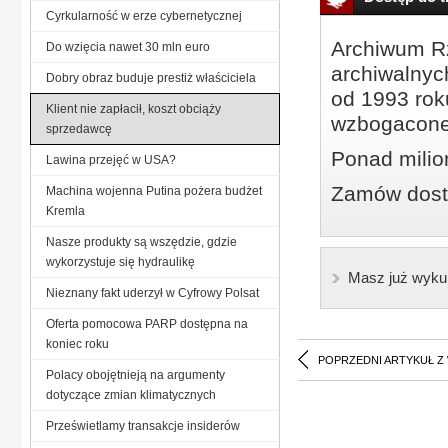
Cyrkularność w erze cybernetycznej
Archiwum Rz
Do wzięcia nawet 30 mln euro
archiwalnyc
Dobry obraz buduje prestiż właściciela
od 1993 roku
Klient nie zapłacił, koszt obciąży
wzbogacone
sprzedawcę
Ponad milio
Lawina przejęć w USA?
Zamów dostę
Machina wojenna Putina pożera budżet
Kremla
Nasze produkty są wszędzie, gdzie
wykorzystuje się hydraulikę
Masz już wyku
Nieznany fakt uderzył w Cyfrowy Polsat
Oferta pomocowa PARP dostępna na
koniec roku
POPRZEDNI ARTYKUŁ Z
Polacy obojętnieją na argumenty
dotyczące zmian klimatycznych
Prześwietlamy transakcje insiderów