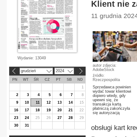
Klient nie 
11 grudnia 2024
Wydanie:
13049
autor zdjęcia:
AdobeStock
grudzień
2024
«
»
źródło:
PN
WT
ŚR
CZ
PT
SB
ND
Rzeczpospolita
Sprzedawca powinien
1
wydać towar klientowi
2
3
4
5
6
7
8
dopiero wtedy, gdy
upewni się, że
9
10
11
12
13
14
15
transakcja kartą
płatniczą zakończyła
16
17
18
19
20
21
22
się autoryzacją
23
24
25
26
27
28
29
30
31
obsługi kart kr