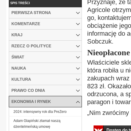
Przyznaje, że t
SPIS TREŚCI
Agricole otrzym
PIERWSZA STRONA
go, kontaktuje
KOMENTARZE
obciążenie jeg
informację do 
KRAJ
Sobczuk.
RZECZ O POLITYCE
Nieopłacone
ŚWIAT
Właściciele skl
NAUKA
która robiła u 
zakupach wraz 
KULTURA
823 zł. Okazało
PRAWO CO DNIA
odrzucona, a s
paragon i towar
EKONOMIA I RYNEK
„Nim zwrócimy s
2024: intensywny rok dla PreZero
Adam Glapiński złamał naszą
dżentelmeńską umowę
Dostęp do tr