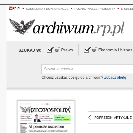
SZKOLENIA I KONFERENCJE
POZNAJ NASZE PRODUKTY
E-SKLE
Prawo
Ekonomia i biznes
SZUKAJ W:
Chcesz uzyskać dostęp do archiwum?
Zobacz ofertę
POPRZEDNI ARTYKUŁ Z