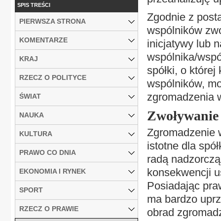
SPIS TREŚCI
Zgodnie z post
PIERWSZA STRONA
wspólników zwo
KOMENTARZE
inicjatywy lub 
wspólnika/wspó
KRAJ
spółki, o które
RZECZ O POLITYCE
wspólników, mo
zgromadzenia 
ŚWIAT
Zwoływanie
NAUKA
Zgromadzenie w
KULTURA
istotne dla spó
PRAWO CO DNIA
radą nadzorczą
konsekwencji u
EKONOMIA I RYNEK
Posiadając pra
SPORT
ma bardzo uprz
RZECZ O PRAWIE
obrad zgromadz