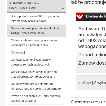
także proponuj
ADMINISTRACJA –
ORZECZNICTWO
Dostęp do tr
Brak opodatkowania VAT przy aporcie
infrastruktury oświetleniowej
Archiwum Rz
Najważniejsze uprawnienia członków
zarządu spółki komunalnej
archiwalnyc
od 1993 roku
Ochrona interesu wierzyciela nie jest
ważniejsza od praw dłużnika
wzbogacone
Od redkacji
Ponad milio
Odpowiedzialność zwrotowa w
Zamów dostę
ubezpieczeniach społecznych
Odszkodowania za wycinkę oraz za
przedwczesny wyrąb drzewostanu
Masz już wyku
Opublikowano projekt standardu
klimatycznego dla sektora publicznego
Prawo do odliczenia VAT przy budowie
sieci kanalizacyjnej
POPRZEDNI ARTYKUŁ Z