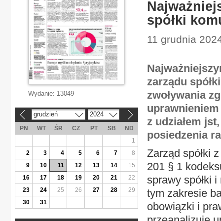
Najważniej
spółki kom
11 grudnia 2024
Najważniejszy
zarządu spółki
zwoływania z
Wydanie:
13049
uprawnieniem 
grudzień
2024
«
»
z udziałem jst
PN
WT
ŚR
CZ
PT
SB
ND
posiedzenia ra
1
Zarząd spółki z
2
3
4
5
6
7
8
201 § 1 kodeksu
9
10
11
12
13
14
15
sprawy spółki i
16
17
18
19
20
21
22
23
24
25
26
27
28
29
tym zakresie ba
30
31
obowiązki i pr
przeanalizuję u