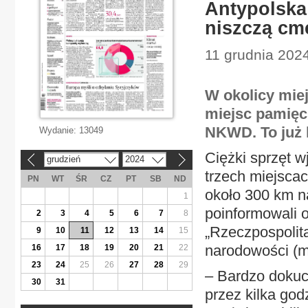
Antypolska
niszczą cm
11 grudnia 2024
W okolicy mie
miejsc pamięci
NKWD. To już k
Wydanie:
13049
Ciężki sprzęt 
grudzień
2024
«
»
trzech miejscac
PN
WT
ŚR
CZ
PT
SB
ND
około 300 km na
1
poinformowali 
2
3
4
5
6
7
8
„Rzeczpospolit
9
10
11
12
13
14
15
narodowości (m
16
17
18
19
20
21
22
23
24
25
26
27
28
29
– Bardzo dokuc
30
31
przez kilka god