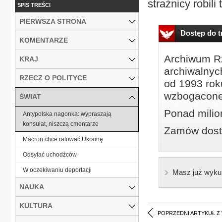
strażnicy robili
SPIS TREŚCI
PIERWSZA STRONA
Dostęp do tr
KOMENTARZE
Archiwum Rz
KRAJ
archiwalnyc
RZECZ O POLITYCE
od 1993 roku
wzbogacone
ŚWIAT
Ponad milio
Antypolska nagonka: wypraszają
konsulat, niszczą cmentarze
Zamów dostę
Macron chce ratować Ukrainę
Odsyłać uchodźców
W oczekiwaniu deportacji
Masz już wyku
NAUKA
KULTURA
POPRZEDNI ARTYKUŁ Z