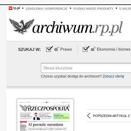
SZKOLENIA I KONFERENCJE
POZNAJ NASZE PRODUKTY
E-SKLE
Prawo
Ekonomia i biznes
SZUKAJ W:
Chcesz uzyskać dostęp do archiwum?
Zobacz ofertę
POPRZEDNI ARTYKUŁ Z