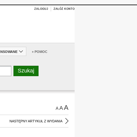
ZALOGUJ
ZAŁÓŻ KONTO
ANSOWANE
+ POMOC
A
A
A
NASTĘPNY ARTYKUŁ Z WYDANIA