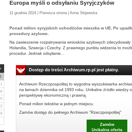
Europa myśli o odsyłaniu Syryjczyków
11 grudnia 2024 | Pierwsza strona | Anna Słojewska
Ponad milion syryjskich uchodźców mieszka w UE. Po upadk
procedury azylowe.
Na zawieszenie rozpatrywania wniosków azylowych zdecydowały się
Holandia, Szwecja i Czechy. Z prawnego punktu widzenia to możli
procedur. Jednak odsyłanie...
Dostęp do treści Archiwum.rp.pl jest płatny.
D
Archiwum Rzeczpospolitej to wygodna wyszukiwarka archiw
1
na łamach dziennika od 1993 roku. Unikalne źródło wiedzy o
8
perspektywę ekonomiczną i prawną.
15
Ponad milion tekstów w jednym miejscu.
22
Zamów dostęp do pełnego Archiwum "Rzeczpospolitej"
29
Zamów
Unikalna oferta