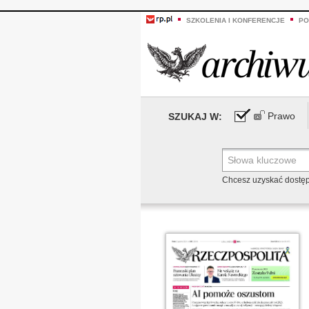
SZKOLENIA I KONFERENCJE
PO
Prawo
SZUKAJ W:
Chcesz uzyskać dostę