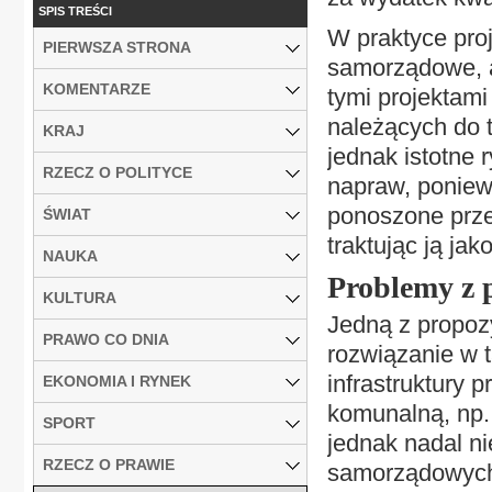
SPIS TREŚCI
W praktyce proj
PIERWSZA STRONA
samorządowe, a
KOMENTARZE
tymi projektam
należących do 
KRAJ
jednak istotne 
RZECZ O POLITYCE
napraw, poniew
ponoszone przez
ŚWIAT
traktując ją ja
NAUKA
Problemy z 
KULTURA
Jedną z propozy
PRAWO CO DNIA
rozwiązanie w t
infrastruktury
EKONOMIA I RYNEK
komunalną, np. 
SPORT
jednak nadal n
RZECZ O PRAWIE
samorządowych 