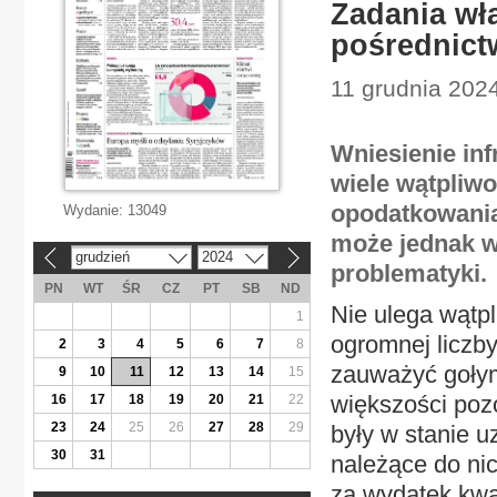
Zadania wł
pośrednic
11 grudnia 2024
Wniesienie inf
wiele wątpliwo
opodatkowani
Wydanie:
13049
może jednak w
grudzień
2024
«
»
problematyki.
PN
WT
ŚR
CZ
PT
SB
ND
Nie ulega wątpl
1
ogromnej liczby 
2
3
4
5
6
7
8
zauważyć gołym
9
10
11
12
13
14
15
większości poz
16
17
18
19
20
21
22
23
24
25
26
27
28
29
były w stanie 
30
31
należące do ni
za wydatek kwa