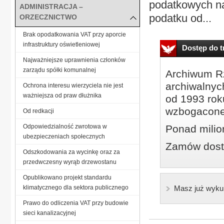
podatkowych na
ADMINISTRACJA –
podatku od...
ORZECZNICTWO
Brak opodatkowania VAT przy aporcie
infrastruktury oświetleniowej
Dostęp do tr
Najważniejsze uprawnienia członków
zarządu spółki komunalnej
Archiwum Rz
archiwalnyc
Ochrona interesu wierzyciela nie jest
ważniejsza od praw dłużnika
od 1993 roku
wzbogacone
Od redkacji
Odpowiedzialność zwrotowa w
Ponad milio
ubezpieczeniach społecznych
Zamów dostę
Odszkodowania za wycinkę oraz za
przedwczesny wyrąb drzewostanu
Opublikowano projekt standardu
klimatycznego dla sektora publicznego
Masz już wyku
Prawo do odliczenia VAT przy budowie
sieci kanalizacyjnej