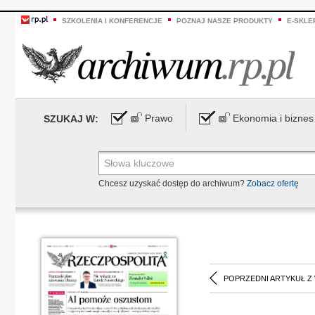
SZKOLENIA I KONFERENCJE
POZNAJ NASZE PRODUKTY
E-SKLE
Prawo
Ekonomia i biznes
SZUKAJ W:
Chcesz uzyskać dostęp do archiwum?
Zobacz ofertę
POPRZEDNI ARTYKUŁ Z