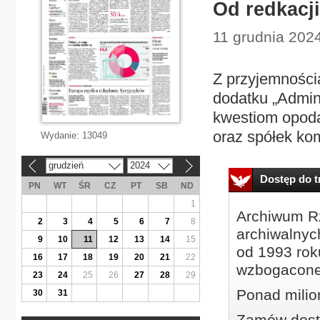
Od redkacji
11 grudnia 2024
Z przyjemności
dodatku „Admin
kwestiom opoda
oraz spółek ko
Wydanie:
13049
grudzień
2024
«
»
Dostęp do tr
PN
WT
ŚR
CZ
PT
SB
ND
1
Archiwum Rz
2
3
4
5
6
7
8
archiwalnyc
9
10
11
12
13
14
15
od 1993 roku
16
17
18
19
20
21
22
wzbogacone
23
24
25
26
27
28
29
Ponad milio
30
31
Zamów dostę